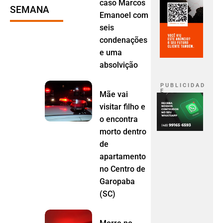
caso Marcos
SEMANA
Emanoel com
seis
condenações
e uma
absolvição
P U B L I C I D A D
E
Mãe vai
visitar filho e
o encontra
morto dentro
de
apartamento
no Centro de
Garopaba
(SC)