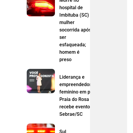
Morre no
hospital de
Imbituba (SC)
mulher
socorrida após
ser
esfaqueada;
homem é
preso
Liderança e
empreendedorismo
feminino em pauta:
Praia do Rosa
recebe evento do
Sebrae/SC
Sul