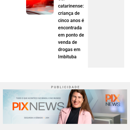
catarinense:
criança de
cinco anos é
encontrada
em ponto de
venda de
drogas em
Imbituba
P U B L I C I D A D E