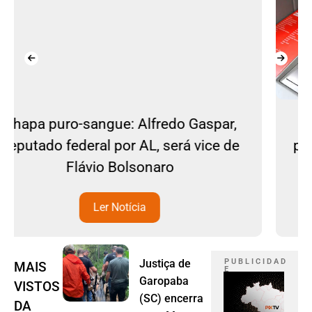
Estelionato: idosa e comparsa são
presos em agência bancária no Centro
de Imbituba (SC)
Ler Notícia
Justiça de
P U B L I C I D A D
MAIS
E
Garopaba
VISTOS
(SC) encerra
DA