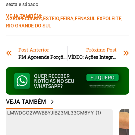
sexta e sábado
VEJA TAMBÉM:
AGROPECUÁRIA
,ㅤ
ESTEIO
,ㅤ
FEIRA
,ㅤ
FENASUL EXPOLEITE
,ㅤ
RIO GRANDE DO SUL
Post Anterior
Próximo Post
PM Apreende Porções De Cocaína Em Banheiro De Estabelecimento E Prende Suspeito Em Tubarão (SC)
VÍDEO: Ações Integradas Apreendem Quase 430 Quilos De Maconha Em Menos De 24 Horas No Oeste De SC
VEJA TAMBÉM