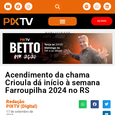
AO VIVO
P U B L I C I D A D E
Acendimento da chama
Crioula dá início à semana
Farroupilha 2024 no RS
Redação
PIXTV (Digital)
17 de setembro de
2024