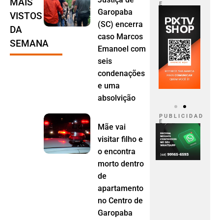
MAIS
E
Garopaba
VISTOS
(SC) encerra
DA
caso Marcos
SEMANA
Emanoel com
seis
condenações
e uma
absolvição
P U B L I C I D A D
E
Mãe vai
visitar filho e
o encontra
morto dentro
de
apartamento
no Centro de
Garopaba