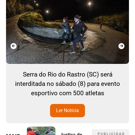
Serra do Rio do Rastro (SC) será
interditada no sábado (8) para evento
esportivo com 500 atletas
Ler Notícia
Justiça de
P U B L I C I D A D