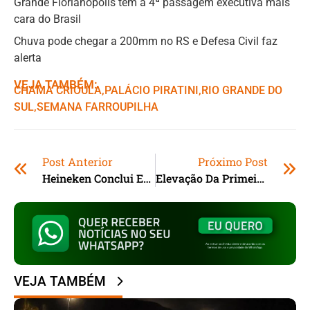
Grande Florianópolis tem a 4ª passagem executiva mais
cara do Brasil
Chuva pode chegar a 200mm no RS e Defesa Civil faz
alerta
VEJA TAMBÉM:
CHAMA CRIOULA
,ㅤ
PALÁCIO PIRATINI
,ㅤ
RIO GRANDE DO
SUL
,ㅤ
SEMANA FARROUPILHA
Post Anterior
Próximo Post
Heineken Conclui Expansão No Paraná
Elevação Da Primeira Basílica De Santa Catarina Acontece Em Içara
VEJA TAMBÉM