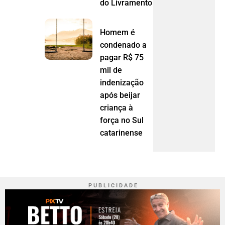
do Livramento (MT)
Homem é
condenado a
pagar R$ 75
mil de
indenização
após beijar
criança à
força no Sul
catarinense
P U B L I C I D A D E