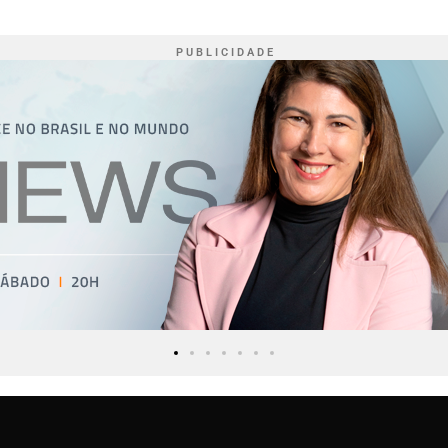
P U B L I C I D A D E