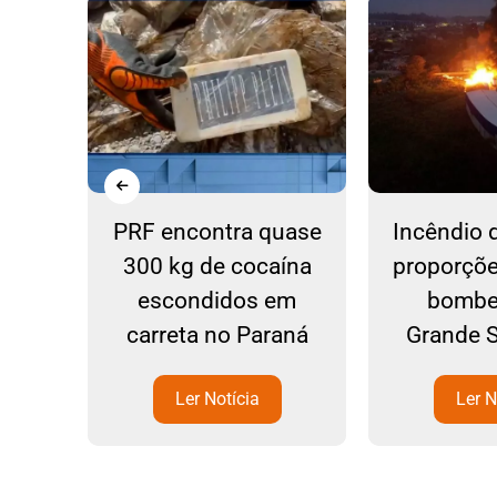
e:
PRF encontra quase
Incêndio 
arro
300 kg de cocaína
proporçõe
ixa
escondidos em
bombe
 SC-
carreta no Paraná
Grande 
zém
Ler Notícia
Ler N