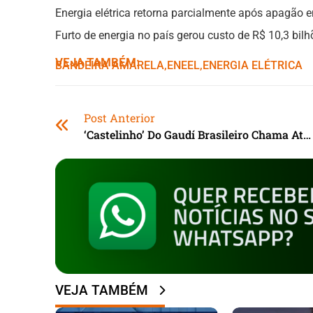
Energia elétrica retorna parcialmente após apagão
Furto de energia no país gerou custo de R$ 10,3 bil
VEJA TAMBÉM:
BANDEIRA AMARELA
,ㅤ
ENEEL
,ㅤ
ENERGIA ELÉTRICA
Post Anterior
‘Castelinho’ Do Gaudí Brasileiro Chama Atenção Em Paraisópolis (SP)
VEJA TAMBÉM