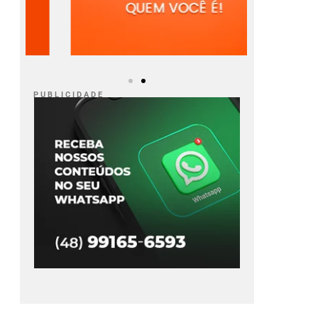
P U B L I C I D A D E