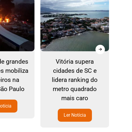
de grandes
Vitória supera
Ref
s mobiliza
cidades de SC e
n
iros na
lidera ranking do
com
São Paulo
metro quadrado
mais caro
otícia
Ler Notícia