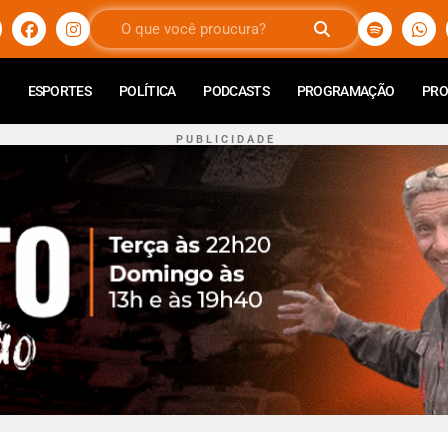
ESPORTES
POLÍTICA
PODCASTS
PROGRAMAÇÃO
PR
P U B L I C I D A D E