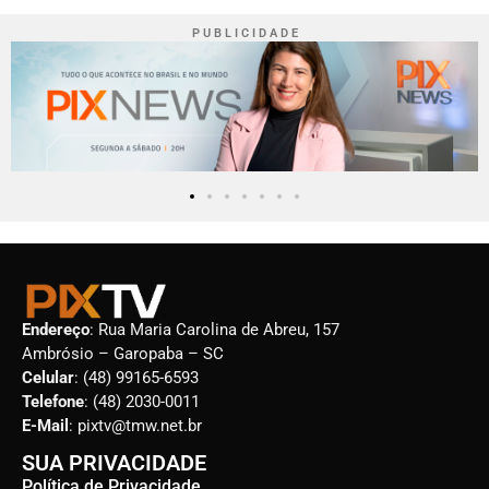
P U B L I C I D A D E
Endereço
: Rua Maria Carolina de Abreu, 157
Ambrósio – Garopaba – SC
Celular
: (48) 99165-6593
Telefone
: (48) 2030-0011
E-Mail
: pixtv@tmw.net.br
SUA PRIVACIDADE
Política de Privacidade