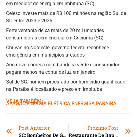
em medidor de energia em Imbituba (SC)
Celesc investe mais de R$ 100 milhões na região Sul de
SC entre 2023 e 2026
Forte ventania deixa mais de 20 mil unidades
consumidoras sem energia em Criciúma (SC)
Chuvas no Nordeste: governo federal reconhece
emergência em municípios afetados
Ano novo começa com bandeira verde e consumidor
pagará menos na conta de luz em janeiro
Sul de SC: homem procurado por homicídio qualificado
na Paraíba é localizado e preso em Imbituba
VEJA TAMBÉM:
APAGÃO
,ㅤ
ENERGIA ELÉTRICA
,ㅤ
ENERGISA
,ㅤ
PARAÍBA
Post Anterior
Próximo Post
SC: Bombeiros De Garopaba E Imbituba Recebem Novas Ambulâncias
Restaurante De Itapema (SC) Serve Sushi De Carne Bovina