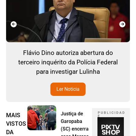
Flávio Dino autoriza abertura do
terceiro inquérito da Polícia Federal
para investigar Lulinha
Ler Notícia
Justiça de
P U B L I C I D A D
MAIS
E
Garopaba
VISTOS
(SC) encerra
DA