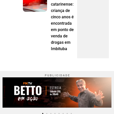
catarinense:
criança de
cinco anos é
encontrada
em ponto de
venda de
drogas em
Imbituba
P U B L I C I D A D E