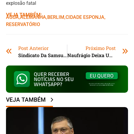
explosão fatal
VEJA TAMBÉM:
ÁGUA
,ㅤ
ALEMANHA
,ㅤ
BERLIM
,ㅤ
CIDADE ESPONJA
,ㅤ
RESERVATÓRIO
Post Anterior
Próximo Post
Sindicato Da Samsung Declara Greve Geral
Naufrágio Deixa Um Morto No Caribe
VEJA TAMBÉM