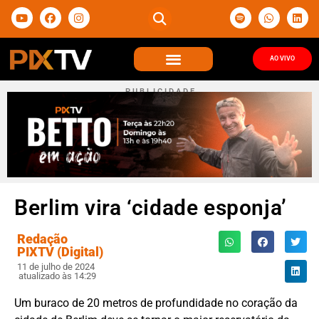
AO VIVO
P U B L I C I D A D E
Berlim vira ‘cidade esponja’
Redação
PIXTV (Digital)
11 de julho de 2024
atualizado às 14:29
Um buraco de 20 metros de profundidade no coração da