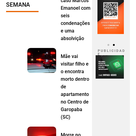
caso Marcos
SEMANA
Emanoel com
seis
condenações
e uma
absolvição
P U B L I C I D A D
E
Mãe vai
visitar filho e
o encontra
morto dentro
de
apartamento
no Centro de
Garopaba
(SC)
Morre no