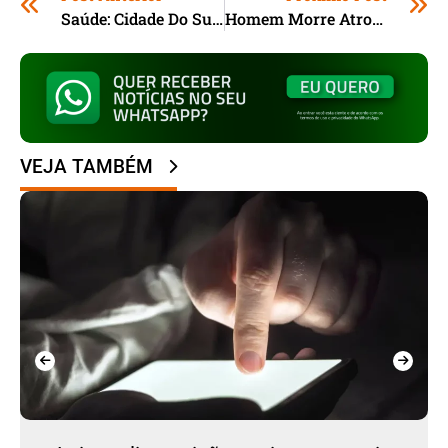
Saúde: Cidade Do Sul Catarinense Aposta Em Drone Para Reforçar Combate Ao Mosquito Da Dengue
Homem Morre Atropelado Em Braço Do Norte (SC); Motorista Foge Sem Prestar Socorro
VEJA TAMBÉM