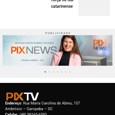
catarinense
P U B L I C I D A D E
Endereço
: Rua Maria Carolina de Abreu, 157
Ambrósio – Garopaba – SC
Celular
: (48) 99165-6593