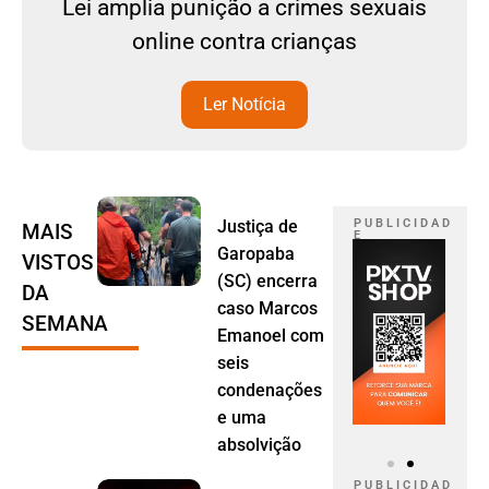
Lei amplia punição a crimes sexuais
online contra crianças
Ler Notícia
Justiça de
P U B L I C I D A D
MAIS
E
Garopaba
VISTOS
(SC) encerra
DA
caso Marcos
SEMANA
Emanoel com
seis
condenações
e uma
absolvição
P U B L I C I D A D