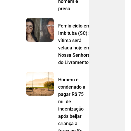
homem é
preso
Feminicídio em
Imbituba (SC):
vítima será
velada hoje em
Nossa Senhora
do Livramento (MT)
Homem é
condenado a
pagar R$ 75
mil de
indenização
após beijar
criança à
força no Sul