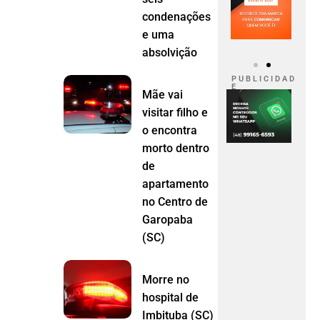
condenações
e uma
absolvição
P U B L I C I D A D
E
Mãe vai
visitar filho e
o encontra
morto dentro
de
apartamento
no Centro de
Garopaba
(SC)
Morre no
hospital de
Imbituba (SC)