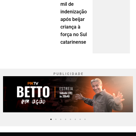
mil de
indenização
após beijar
criança à
força no Sul
catarinense
P U B L I C I D A D E