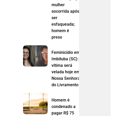
mulher
socorrida após
ser
esfaqueada;
homem é
preso
Feminicídio em
Imbituba (SC):
vítima será
velada hoje em
Nossa Senhora
do Livramento (MT)
Homem é
condenado a
pagar R$ 75