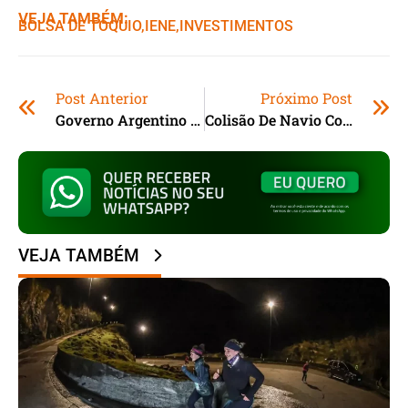
VEJA TAMBÉM:
BOLSA DE TÓQUIO
,ㅤ
IENE
,ㅤ
INVESTIMENTOS
Post Anterior
Próximo Post
Governo Argentino Fecha Instituto Nacional Contra A Discriminação
Colisão De Navio Com Ponte Deixa 5 Mortos Na China
VEJA TAMBÉM