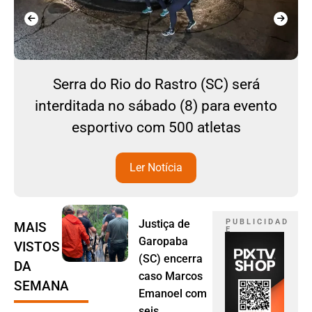
Serra do Rio do Rastro (SC) será
interditada no sábado (8) para evento
esportivo com 500 atletas
Ler Notícia
Justiça de
P U B L I C I D A D
MAIS
E
Garopaba
VISTOS
(SC) encerra
DA
caso Marcos
SEMANA
Emanoel com
seis