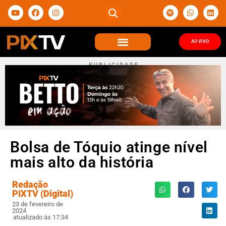
AO VIVO
P U B L I C I D A D E
Bolsa de Tóquio atinge nível
mais alto da história
Redação
PIXTV (Digital)
23 de fevereiro de
2024
atualizado às 17:34