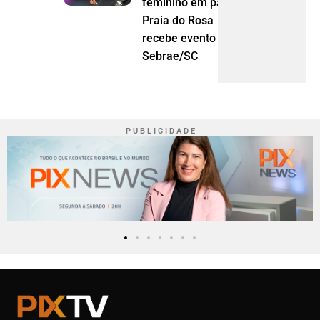
feminino em pauta:
Praia do Rosa
recebe evento do
Sebrae/SC
P U B L I C I D A D E