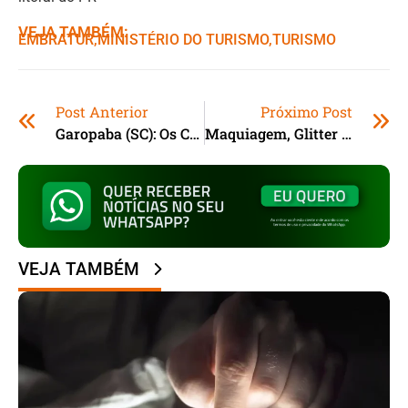
VEJA TAMBÉM:
EMBRATUR
,ㅤ
MINISTÉRIO DO TURISMO
,ㅤ
TURISMO
Post Anterior
Próximo Post
Garopaba (SC): Os Campeões Do Campeonato Municipal De Beach Soccer 2025
Maquiagem, Glitter E Saúde Ocular: O Que Você Precisa Saber Antes Da Folia
VEJA TAMBÉM