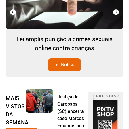
Lei amplia punição a crimes sexuais
online contra crianças
Ler Notícia
Justiça de
P U B L I C I D A D
MAIS
E
Garopaba
VISTOS
(SC) encerra
DA
caso Marcos
SEMANA
Emanoel com