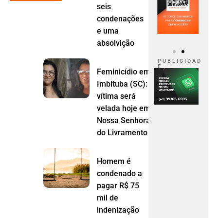
seis
condenações
e uma
absolvição
P U B L I C I D A D
E
Feminicídio em
Imbituba (SC):
vítima será
velada hoje em
Nossa Senhora
do Livramento (MT)
Homem é
condenado a
pagar R$ 75
mil de
indenização