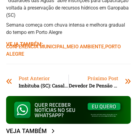
“Guardiões das Águas” abre inscrições para capacitação
voltada à preservação de recursos hídricos em Garopaba
(SC)
Semana começa com chuva intensa e melhora gradual
do tempo em Porto Alegre
VEJA TAMBÉM:
CONFERÊNCIA MUNICIPAL
,ㅤ
MEIO AMBIENTE
,ㅤ
PORTO
ALEGRE
Post Anterior
Próximo Post
Imbituba (SC): Casal Ignora Ordem De Parada E Joga Droga Para Fora Do Carro Durante Fuga
Devedor De Pensão Alimentícia É Preso Em Imbituba (SC)
VEJA TAMBÉM