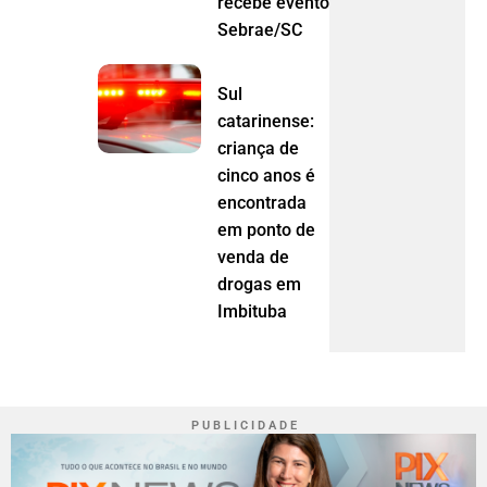
recebe evento do
Sebrae/SC
Sul
catarinense:
criança de
cinco anos é
encontrada
em ponto de
venda de
drogas em
Imbituba
P U B L I C I D A D E