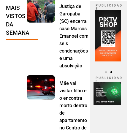
Justiça de
P U B L I C I D A D
MAIS
E
Garopaba
VISTOS
(SC) encerra
DA
caso Marcos
SEMANA
Emanoel com
seis
condenações
e uma
absolvição
P U B L I C I D A D
E
Mãe vai
visitar filho e
o encontra
morto dentro
de
apartamento
no Centro de