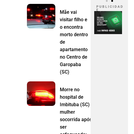
P U B L I C I D A D
E
Mãe vai
visitar filho e
o encontra
morto dentro
de
apartamento
no Centro de
Garopaba
(SC)
Morre no
hospital de
Imbituba (SC)
mulher
socorrida após
ser