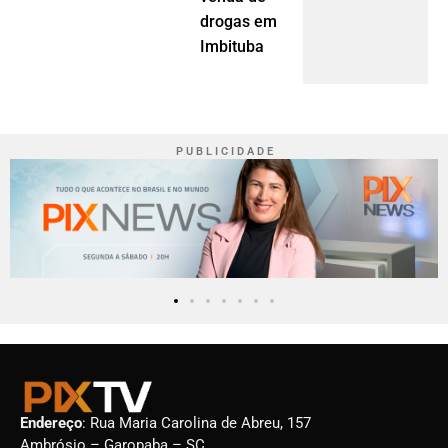
drogas em
Imbituba
P U B L I C I D A D E
Endereço
: Rua Maria Carolina de Abreu, 157
Ambrósio – Garopaba – SC