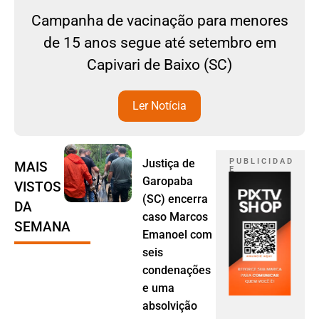
Campanha de vacinação para menores
de 15 anos segue até setembro em
Capivari de Baixo (SC)
Ler Notícia
Justiça de
P U B L I C I D A D
MAIS
E
Garopaba
VISTOS
(SC) encerra
DA
caso Marcos
SEMANA
Emanoel com
seis
condenações
e uma
absolvição