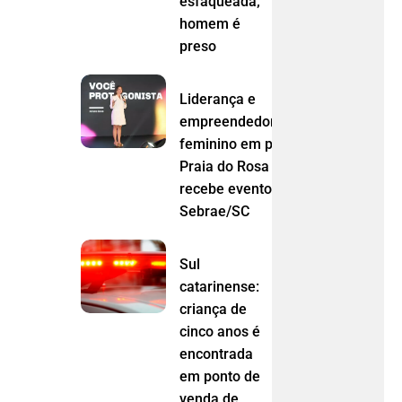
esfaqueada;
homem é
preso
Liderança e
empreendedorismo
feminino em pauta:
Praia do Rosa
recebe evento do
Sebrae/SC
Sul
catarinense:
criança de
cinco anos é
encontrada
em ponto de
venda de