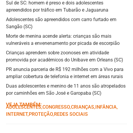
Sul de SC: homem é preso e dois adolescentes
apreendidos por tráfico em Tubarão e Jaguaruna
Adolescentes são apreendidos com carro furtado em
Sangão (SC)
Morte de menina acende alerta: crianças são mais
vulneráveis a envenenamento por picada de escorpião
Crianças aprendem sobre zoonoses em atividade
promovida por acadêmicos do Unibave em Orleans (SC)
PR anuncia parceria de R$ 192 milhões com a Vivo para
ampliar cobertura de telefonia e internet em áreas rurais
Duas adolescentes e menino de 11 anos são atropelados
por caminhões em São José e Garopaba (SC)
VEJA TAMBÉM:
ADOLESCENTES
,ㅤ
CONGRESSO
,ㅤ
CRIANÇAS
,ㅤ
INFÂNCIA
,ㅤ
INTERNET
,ㅤ
PROTEÇÃO
,ㅤ
REDES SOCIAIS