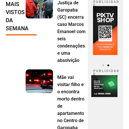
Justiça de
P U B L I C I D A D
MAIS
E
Garopaba
VISTOS
(SC) encerra
DA
caso Marcos
SEMANA
Emanoel com
seis
condenações
e uma
absolvição
P U B L I C I D A D
E
Mãe vai
visitar filho e
o encontra
morto dentro
de
apartamento
no Centro de
Garopaba