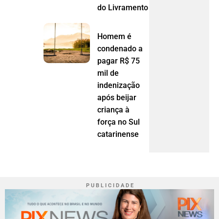
do Livramento (MT)
Homem é
condenado a
pagar R$ 75
mil de
indenização
após beijar
criança à
força no Sul
catarinense
P U B L I C I D A D E