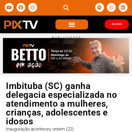
AO VIVO
P U B L I C I D A D E
Imbituba (SC) ganha
delegacia especializada no
atendimento a mulheres,
crianças, adolescentes e
idosos
Inauguração aconteceu ontem (22).