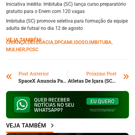
Iniciativa inédita: Imbituba (SC) lança curso preparatório
gratuito para o Enem com 120 vagas
Imbituba (SC) promove seletiva para formação da equipe
adulta de futsal no dia 12 de agosto
VEJA TAMBÉM:
CRIANÇA
,ㅤ
DELEGACIA
,ㅤ
DPCAMI
,ㅤ
IDOSO
,ㅤ
IMBITUBA
,ㅤ
MULHER
,ㅤ
PCSC
Post Anterior
Próximo Post
SpaceX Anuncia Parceria Com Editor De Código Com IA Cursor
Atletas De Içara (SC) Garantem Vaga Na Seleção Brasileira De Karatê
VEJA TAMBÉM