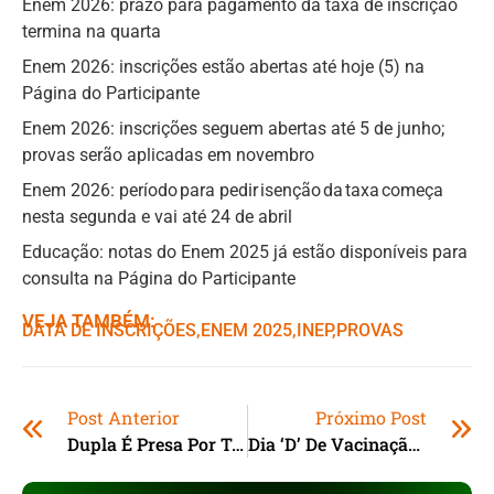
Enem 2026: prazo para pagamento da taxa de inscrição
termina na quarta
Enem 2026: inscrições estão abertas até hoje (5) na
Página do Participante
Enem 2026: inscrições seguem abertas até 5 de junho;
provas serão aplicadas em novembro
Enem 2026: período para pedir isenção da taxa começa
nesta segunda e vai até 24 de abril
Educação: notas do Enem 2025 já estão disponíveis para
consulta na Página do Participante
VEJA TAMBÉM:
DATA DE INSCRIÇÕES
,ㅤ
ENEM 2025
,ㅤ
INEP
,ㅤ
PROVAS
Post Anterior
Próximo Post
Dupla É Presa Por Tráfico De Drogas No Bairro Araçatuba, Em Imbituba (SC)
Dia ‘D’ De Vacinação Em Orleans (SC): Mais De 1.200 Doses Contra A Gripe São Aplicadas