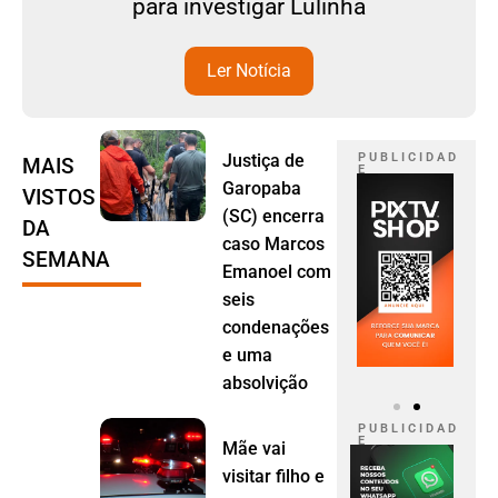
para investigar Lulinha
Ler Notícia
Justiça de
P U B L I C I D A D
MAIS
E
Garopaba
VISTOS
(SC) encerra
DA
caso Marcos
SEMANA
Emanoel com
seis
condenações
e uma
absolvição
P U B L I C I D A D
E
Mãe vai
visitar filho e