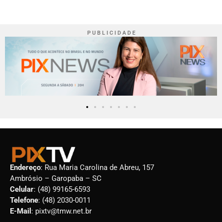
P U B L I C I D A D E
Endereço
: Rua Maria Carolina de Abreu, 157
Ambrósio – Garopaba – SC
Celular
: (48) 99165-6593
Telefone
: (48) 2030-0011
E-Mail
: pixtv@tmw.net.br