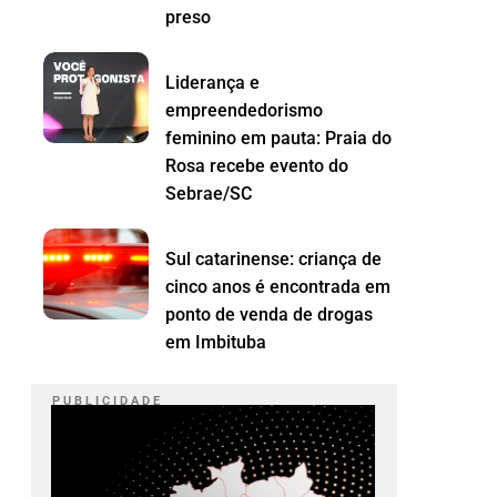
preso
Liderança e
empreendedorismo
feminino em pauta: Praia do
Rosa recebe evento do
Sebrae/SC
Sul catarinense: criança de
cinco anos é encontrada em
ponto de venda de drogas
em Imbituba
P U B L I C I D A D E