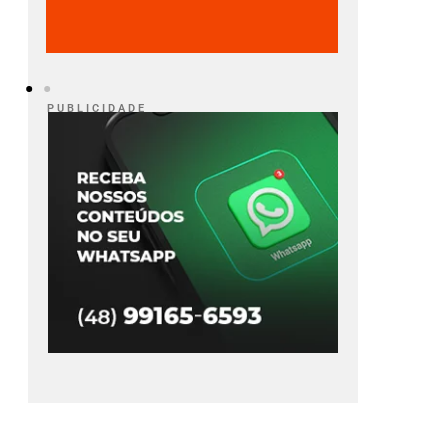
P U B L I C I D A D E