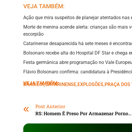
VEJA TAMBÉM:
Ação que mira suspeitos de planejar atentados nas
Morte de menina acende alerta: crianças são mais 
escorpião
Catarinense desaparecida há sete meses é encontra
Bolsonaro recebe alta do Hospital DF Star e chega e
Festa germânica abre programação no Vale Europeu
Flávio Bolsonaro confirma: candidatura à Presidênci
VEJA TAMBÉM:
BRASÍLIA
,ㅤ
CATARINENSE
,ㅤ
EXPLOSÕES
,ㅤ
PRAÇA DOS 
Post Anterior
RS: Homem É Preso Por Armazenar Pornografia Infantil Em Computador Do Trabalho