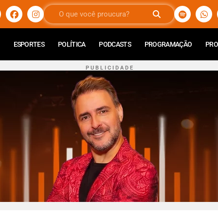
ESPORTES
POLÍTICA
PODCASTS
PROGRAMAÇÃO
PR
P U B L I C I D A D E