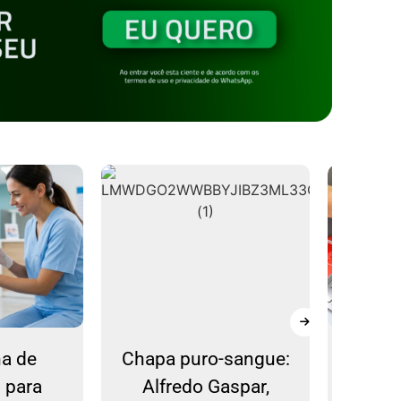
ro-sangue:
Estelionato: idosa e
Uni
 Gaspar,
comparsa são
con