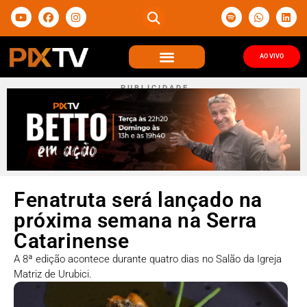
AO VIVO
P U B L I C I D A D E
Fenatruta será lançado na
próxima semana na Serra
Catarinense
A 8ª edição acontece durante quatro dias no Salão da Igreja
Matriz de Urubici.