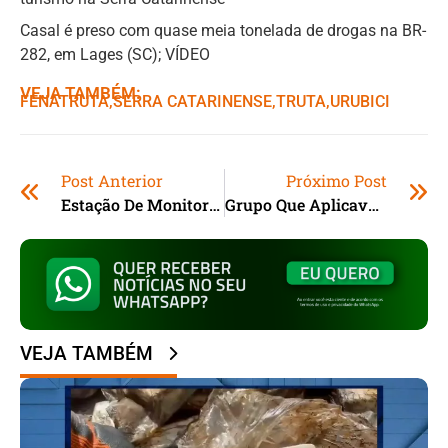
Casal é preso com quase meia tonelada de drogas na BR-
282, em Lages (SC); VÍDEO
VEJA TAMBÉM:
FENATRUTA
,ㅤ
SERRA CATARINENSE
,ㅤ
TRUTA
,ㅤ
URUBICI
Post Anterior
Próximo Post
Estação De Monitoramento Da Qualidade Do Ar Em Porto Alegre Entra Em Operação
Grupo Que Aplicava Golpes Em Idosos É Preso
VEJA TAMBÉM