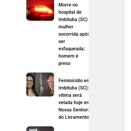
Morre no
hospital de
Imbituba (SC)
mulher
socorrida após
ser
esfaqueada;
homem é
preso
Feminicídio em
Imbituba (SC):
vítima será
velada hoje em
Nossa Senhora
do Livramento (MT)