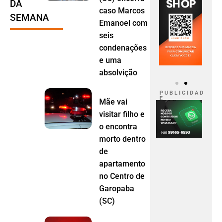
DA
caso Marcos
SEMANA
Emanoel com
seis
condenações
e uma
absolvição
P U B L I C I D A D
E
Mãe vai
visitar filho e
o encontra
morto dentro
de
apartamento
no Centro de
Garopaba
(SC)