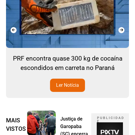
PRF encontra quase 300 kg de cocaína
escondidos em carreta no Paraná
Ler Notícia
Justiça de
P U B L I C I D A D
MAIS
E
Garopaba
VISTOS
(SC) encerra