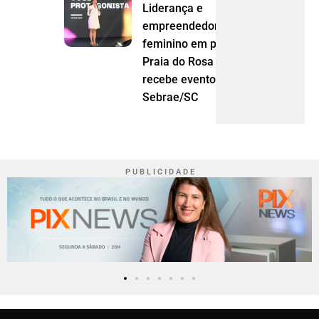
Liderança e
empreendedorismo
feminino em pauta:
Praia do Rosa
recebe evento do
Sebrae/SC
P U B L I C I D A D E