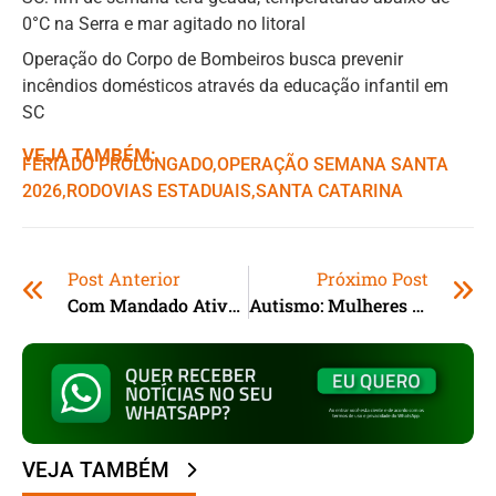
0°C na Serra e mar agitado no litoral
Operação do Corpo de Bombeiros busca prevenir
incêndios domésticos através da educação infantil em
SC
VEJA TAMBÉM:
FERIADO PROLONGADO
,ㅤ
OPERAÇÃO SEMANA SANTA
2026
,ㅤ
RODOVIAS ESTADUAIS
,ㅤ
SANTA CATARINA
Post Anterior
Próximo Post
Com Mandado Ativo Por Descumprir Medida Protetiva, Homem É Preso Ao Rondar Casa Da Ex Em Garopaba (SC)
Autismo: Mulheres São As Principais Cuidadoras, Revela Mapeamento Inédito No País
VEJA TAMBÉM