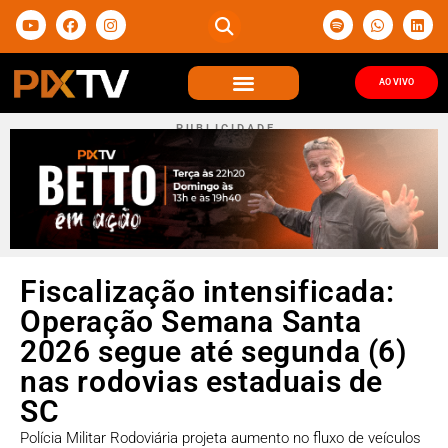
AO VIVO
P U B L I C I D A D E
Fiscalização intensificada:
Operação Semana Santa
2026 segue até segunda (6)
nas rodovias estaduais de
SC
Polícia Militar Rodoviária projeta aumento no fluxo de veículos