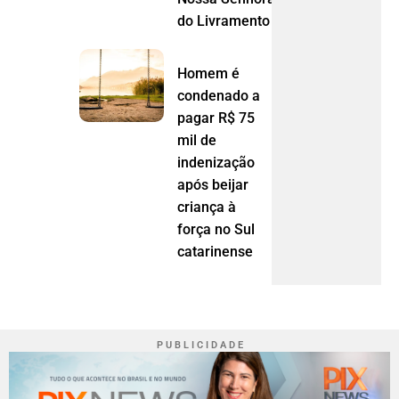
do Livramento (MT)
Homem é
condenado a
pagar R$ 75
mil de
indenização
após beijar
criança à
força no Sul
catarinense
P U B L I C I D A D E