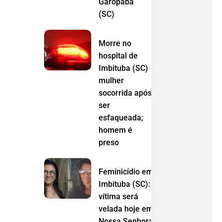
Garopaba
(SC)
Morre no
hospital de
Imbituba (SC)
mulher
socorrida após
ser
esfaqueada;
homem é
preso
Feminicídio em
Imbituba (SC):
vítima será
velada hoje em
Nossa Senhora