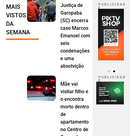
Justiça de
P U B L I C I D A D
MAIS
E
Garopaba
VISTOS
(SC) encerra
DA
caso Marcos
SEMANA
Emanoel com
seis
condenações
e uma
absolvição
P U B L I C I D A D
E
Mãe vai
visitar filho e
o encontra
morto dentro
de
apartamento
no Centro de