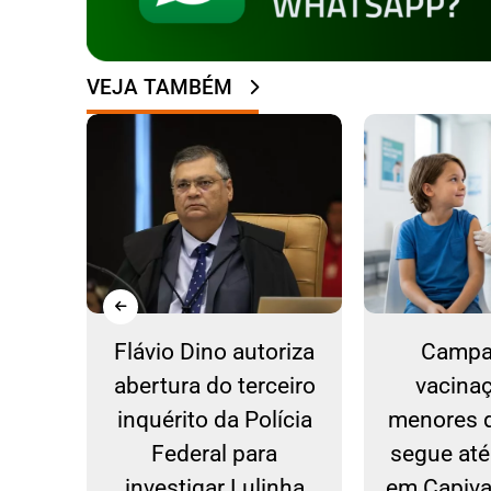
VEJA TAMBÉM
ovo
Flávio Dino autoriza
Campa
colo
abertura do terceiro
vacina
 Copa
inquérito da Polícia
menores 
Federal para
segue at
investigar Lulinha
em Capiva