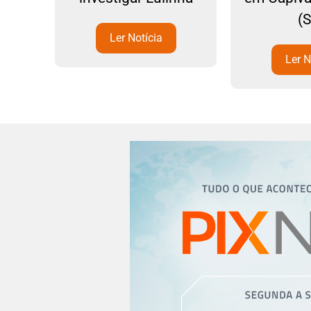
(
Ler Notícia
Ler N