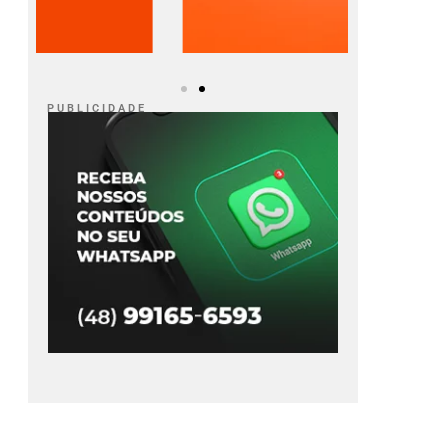
P U B L I C I D A D E