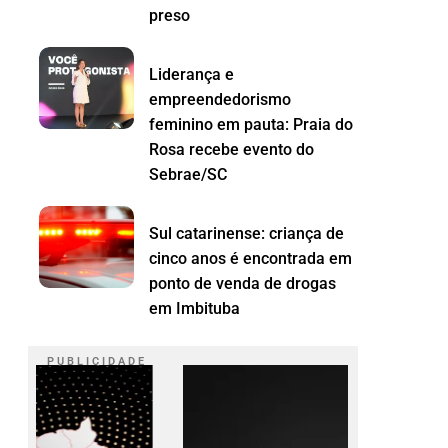
preso
Liderança e
empreendedorismo
feminino em pauta: Praia do
Rosa recebe evento do
Sebrae/SC
Sul catarinense: criança de
cinco anos é encontrada em
ponto de venda de drogas
em Imbituba
P U B L I C I D A D E