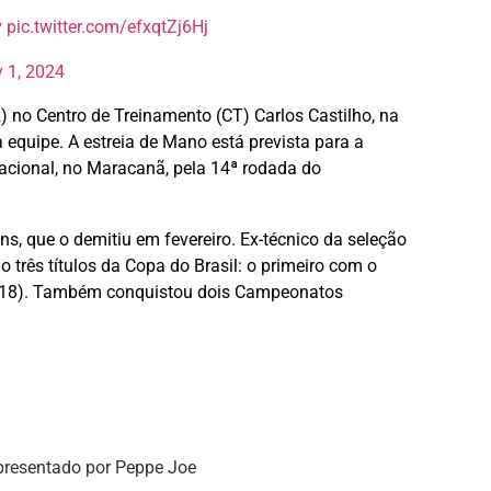
v
pic.twitter.com/efxqtZj6Hj
y 1, 2024
2) no Centro de Treinamento (CT) Carlos Castilho, na
equipe. A estreia de Mano está prevista para a
nacional, no Maracanã, pela 14ª rodada do
s, que o demitiu em fevereiro. Ex-técnico da seleção
 três títulos da Copa do Brasil: o primeiro com o
 2018). Também conquistou dois Campeonatos
presentado por Peppe Joe