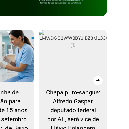
nha de
Chapa puro-sangue:
Est
ção para
Alfredo Gaspar,
de 15 anos
deputado federal
pr
é setembro
por AL, será vice de
ban
ri de Baixo
Flávio Bolsonaro
d