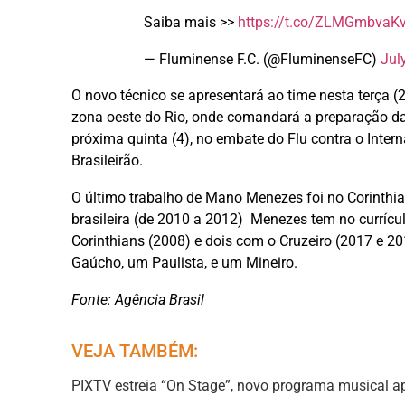
Saiba mais >>
https://t.co/ZLMGmbvaK
— Fluminense F.C. (@FluminenseFC)
Jul
O novo técnico se apresentará ao time nesta terça (
zona oeste do Rio, onde comandará a preparação da 
próxima quinta (4), no embate do Flu contra o Inter
Brasileirão.
O último trabalho de Mano Menezes foi no Corinthian
brasileira (de 2010 a 2012) Menezes tem no currículo
Corinthians (2008) e dois com o Cruzeiro (2017 e
Gaúcho, um Paulista, e um Mineiro.
Fonte: Agência Brasil
VEJA TAMBÉM:
PIXTV estreia “On Stage”, novo programa musical a