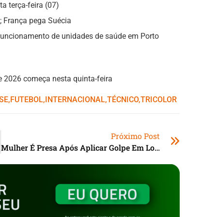
 terça-feira (07)
; França pega Suécia
 funcionamento de unidades de saúde em Porto
 2026 começa nesta quinta-feira
SE
,ㅤ
FUTEBOL
,ㅤ
INTERNACIONAL
,ㅤ
TÉCNICO
,ㅤ
TRICOLOR
Próximo Post
Mulher É Presa Após Aplicar Golpe Em Lotérica De Capivari De Baixo (SC)