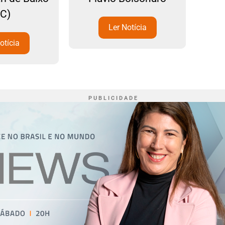
SC)
Ler Notícia
otícia
P U B L I C I D A D E