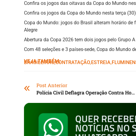
Confira os jogos das oitavas da Copa do Mundo nesta
Confira os jogos da Copa do Mundo nesta terça (30)
Copa do Mundo: jogos do Brasil alteram horário de
Alegre
Abertura da Copa 2026 tem dois jogos pelo Grupo A
Com 48 seleções e 3 países-sede, Copa do Mundo de
VEJA TAMBÉM:
BRASILEIRÃO
,ㅤ
CONTRATAÇÃO
,ㅤ
ESTREIA
,ㅤ
FLUMINEN
Post Anterior
Polícia Civil Deflagra Operação Contra Homicídios Em Alvorada (RS)