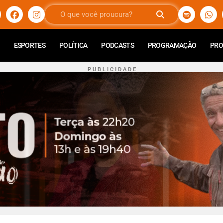
ESPORTES
POLÍTICA
PODCASTS
PROGRAMAÇÃO
PR
P U B L I C I D A D E