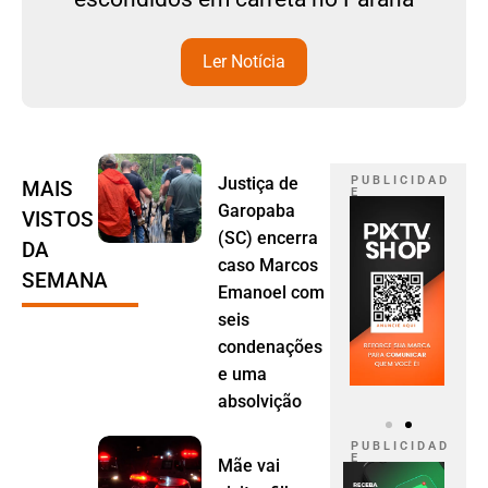
Ler Notícia
Justiça de
P U B L I C I D A D
MAIS
E
Garopaba
VISTOS
(SC) encerra
DA
caso Marcos
SEMANA
Emanoel com
seis
condenações
e uma
absolvição
P U B L I C I D A D
E
Mãe vai