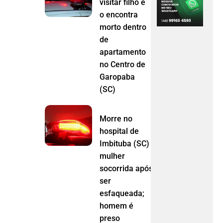
visitar filho e
o encontra
morto dentro
de
apartamento
no Centro de
Garopaba
(SC)
Morre no
hospital de
Imbituba (SC)
mulher
socorrida após
ser
esfaqueada;
homem é
preso