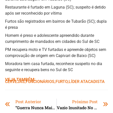
Restaurante é furtado em Laguna (SC); suspeito é detido
após ser reconhecido por vítima
Furtos são registrados em bairros de Tubarão (SC); dupla
é presa
Homem é preso e adolescente apreendido durante
cumprimento de mandados em cidades do Sul de SC
PM recupera moto e TV furtadas e apreende objetos sem
comprovação de origem em Capivari de Baixo (SC)
Moradora tem casa furtada, reconhece suspeito no dia
seguinte e recupera bens no Sul de SC
VEJA TAMBÉM:
CERVEJAS
,ㅤ
FUNCIONÁRIOS
,ㅤ
FURTO
,ㅤ
LÍDER ATACADISTA
Post Anterior
Próximo Post
“Guerra Nunca Mais!”: Papa Leão XIV Pede Paz Na Ucrânia E Em Gaza
Vazio Inusitado No Epicentro Da Cracolândia Intriga Autoridades E Moradores Em São Paulo