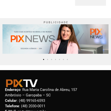
P U B L I C I D A D E
Endereço
: Rua Maria Carolina de Abreu, 157
Ambrósio – Garopaba – SC
Celular
: (48) 99165-6593
Telefone
: (48) 2030-0011