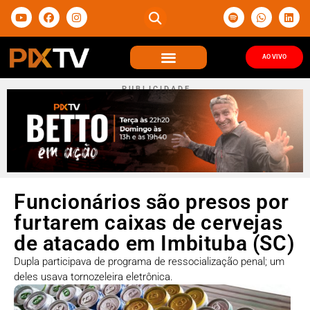
AO VIVO
P U B L I C I D A D E
Funcionários são presos por
furtarem caixas de cervejas
de atacado em Imbituba (SC)
Dupla participava de programa de ressocialização penal; um
deles usava tornozeleira eletrônica.