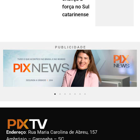
força no Sul
catarinense
P U B L I C I D A D E
Endereço
: Rua Maria Carolina de Abreu, 157
Ambrósio – Garopaba – SC