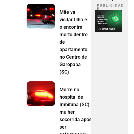
P U B L I C I D A D
E
Mãe vai
visitar filho e
o encontra
morto dentro
de
apartamento
no Centro de
Garopaba
(SC)
Morre no
hospital de
Imbituba (SC)
mulher
socorrida após
ser