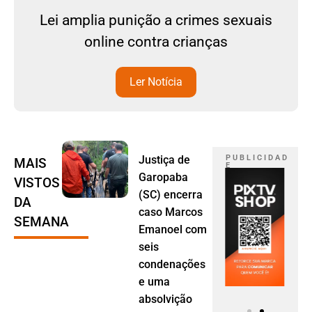
Lei amplia punição a crimes sexuais
online contra crianças
Ler Notícia
Justiça de
P U B L I C I D A D
MAIS
E
Garopaba
VISTOS
(SC) encerra
DA
caso Marcos
SEMANA
Emanoel com
seis
condenações
e uma
absolvição