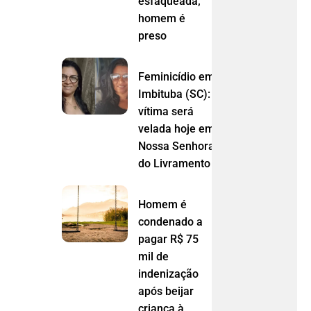
esfaqueada;
homem é
preso
Feminicídio em
Imbituba (SC):
vítima será
velada hoje em
Nossa Senhora
do Livramento (MT)
Homem é
condenado a
pagar R$ 75
mil de
indenização
após beijar
criança à