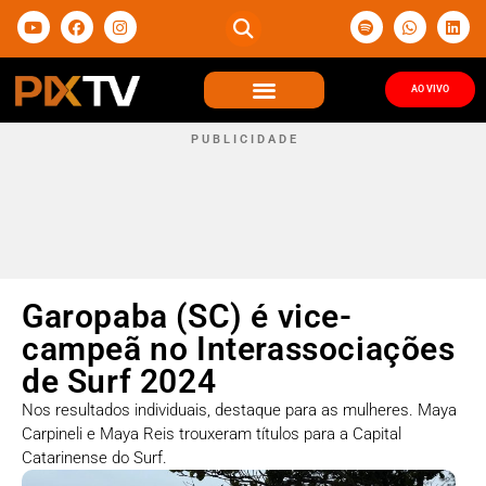
AO VIVO
P U B L I C I D A D E
Garopaba (SC) é vice-
campeã no Interassociações
de Surf 2024
Nos resultados individuais, destaque para as mulheres. Maya
Carpineli e Maya Reis trouxeram títulos para a Capital
Catarinense do Surf.