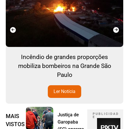
Incêndio de grandes proporções
mobiliza bombeiros na Grande São
Paulo
Ler Notícia
Justiça de
P U B L I C I D A D
MAIS
E
Garopaba
VISTOS