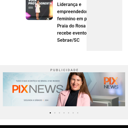
Liderança e
empreendedorismo
feminino em pauta:
Praia do Rosa
recebe evento do
Sebrae/SC
P U B L I C I D A D E