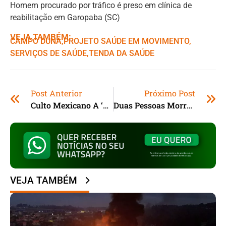
Homem procurado por tráfico é preso em clínica de
reabilitação em Garopaba (SC)
VEJA TAMBÉM:
CAMPO DUNA
,ㅤ
PROJETO SAÚDE EM MOVIMENTO
,ㅤ
SERVIÇOS DE SAÚDE
,ㅤ
TENDA DA SAÚDE
Post Anterior
Próximo Post
Culto Mexicano A ‘Santa Muerte’ É Praticado Por Muitos Traficantes
Duas Pessoas Morrem Em Queda De Avião Em São Paulo
VEJA TAMBÉM