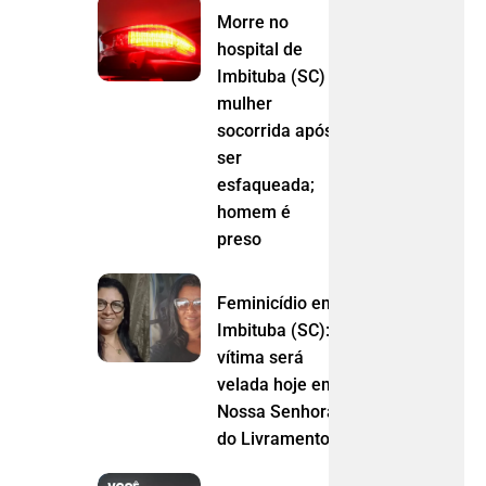
Morre no
hospital de
Imbituba (SC)
mulher
socorrida após
ser
esfaqueada;
homem é
preso
Feminicídio em
Imbituba (SC):
vítima será
velada hoje em
Nossa Senhora
do Livramento (MT)