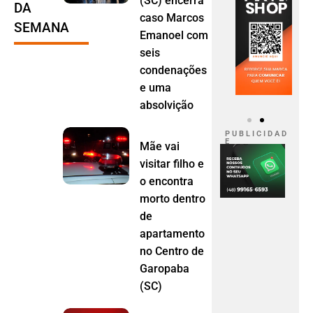
(SC) encerra
DA
caso Marcos
SEMANA
Emanoel com
seis
condenações
e uma
absolvição
P U B L I C I D A D
E
Mãe vai
visitar filho e
o encontra
morto dentro
de
apartamento
no Centro de
Garopaba
(SC)