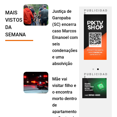
Justiça de
P U B L I C I D A D
MAIS
E
Garopaba
VISTOS
(SC) encerra
DA
caso Marcos
SEMANA
Emanoel com
seis
condenações
e uma
absolvição
P U B L I C I D A D
E
Mãe vai
visitar filho e
o encontra
morto dentro
de
apartamento