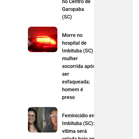
no Centro de
Garopaba
(SC)
Morre no
hospital de
Imbituba (SC)
mulher
socorrida após
ser
esfaqueada;
homem é
preso
Feminicídio em
Imbituba (SC):
vítima será
velada hoje em