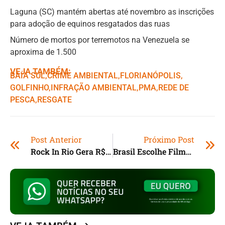
Laguna (SC) mantém abertas até novembro as inscrições
para adoção de equinos resgatados das ruas
Número de mortos por terremotos na Venezuela se
aproxima de 1.500
VEJA TAMBÉM:
BAÍA SUL
,ㅤ
CRIME AMBIENTAL
,ㅤ
FLORIANÓPOLIS
,ㅤ
GOLFINHO
,ㅤ
INFRAÇÃO AMBIENTAL
,ㅤ
PMA
,ㅤ
REDE DE
PESCA
,ㅤ
RESGATE
Post Anterior
Próximo Post
Rock In Rio Gera R$ 2,6 Bilhões Para A Economia Fluminense
Brasil Escolhe Filme “Ainda Estou Aqui” Para Disputa Por Vaga No Oscar