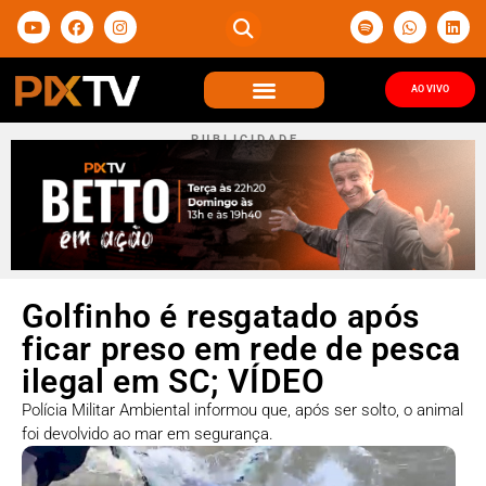
AO VIVO
P U B L I C I D A D E
Golfinho é resgatado após
ficar preso em rede de pesca
ilegal em SC; VÍDEO
Polícia Militar Ambiental informou que, após ser solto, o animal
foi devolvido ao mar em segurança.