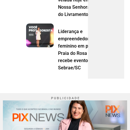
Nossa Senhora
do Livramento (MT)
Liderança e
empreendedorismo
feminino em pauta:
Praia do Rosa
recebe evento do
Sebrae/SC
P U B L I C I D A D E