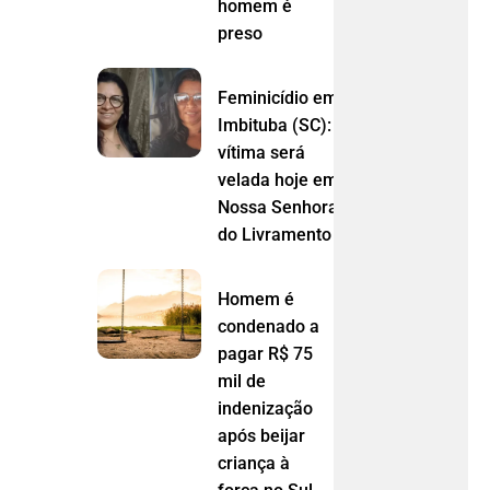
homem é
preso
Feminicídio em
Imbituba (SC):
vítima será
velada hoje em
Nossa Senhora
do Livramento (MT)
Homem é
condenado a
pagar R$ 75
mil de
indenização
após beijar
criança à