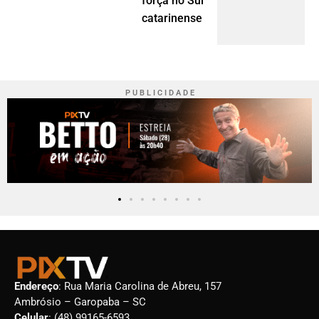
força no Sul
catarinense
P U B L I C I D A D E
Endereço
: Rua Maria Carolina de Abreu, 157
Ambrósio – Garopaba – SC
Celular
: (48) 99165-6593