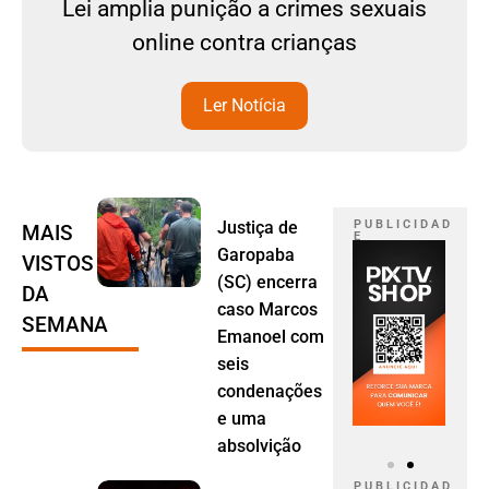
Lei amplia punição a crimes sexuais
online contra crianças
Ler Notícia
Justiça de
P U B L I C I D A D
MAIS
E
Garopaba
VISTOS
(SC) encerra
DA
caso Marcos
SEMANA
Emanoel com
seis
condenações
e uma
absolvição
P U B L I C I D A D