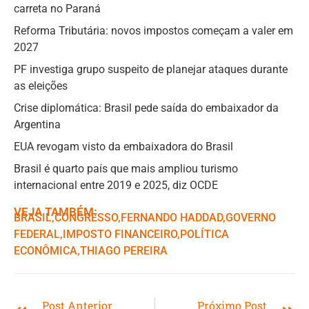
carreta no Paraná
Reforma Tributária: novos impostos começam a valer em
2027
PF investiga grupo suspeito de planejar ataques durante
as eleições
Crise diplomática: Brasil pede saída do embaixador da
Argentina
EUA revogam visto da embaixadora do Brasil
Brasil é quarto país que mais ampliou turismo
internacional entre 2019 e 2025, diz OCDE
VEJA TAMBÉM:
BRASIL
,ㅤ
CONGRESSO
,ㅤ
FERNANDO HADDAD
,ㅤ
GOVERNO
FEDERAL
,ㅤ
IMPOSTO FINANCEIRO
,ㅤ
POLÍTICA
ECONÔMICA
,ㅤ
THIAGO PEREIRA
Post Anterior
Próximo Post