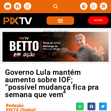
AO VIVO
P U B L I C I D A D E
Governo Lula mantém
aumento sobre IOF;
“possível mudança fica pra
semana que vem”
Redação
PIXTV (Digital)