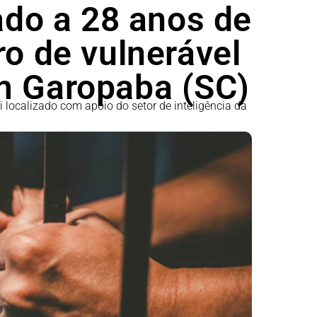
o a 28 anos de
ro de vulnerável
m Garopaba (SC)
localizado com apoio do setor de inteligência da