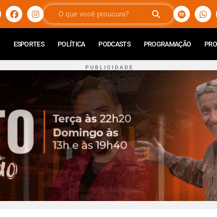
ESPORTES
POLÍTICA
PODCASTS
PROGRAMAÇÃO
PR
P U B L I C I D A D E