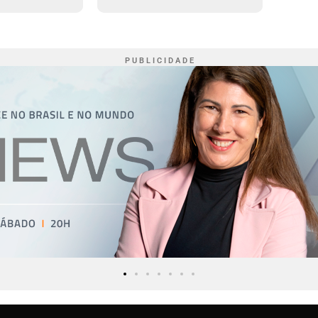
P U B L I C I D A D E