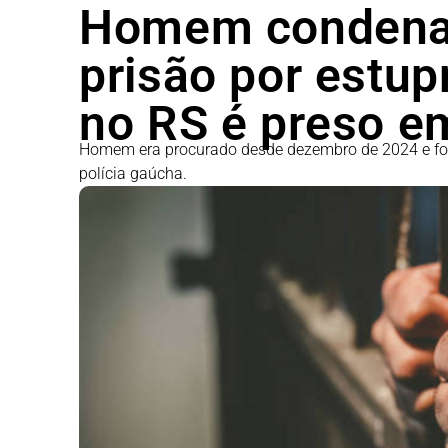
Homem condenad
prisão por estup
no RS é preso e
Homem era procurado desde dezembro de 2024 e foi 
polícia gaúcha.