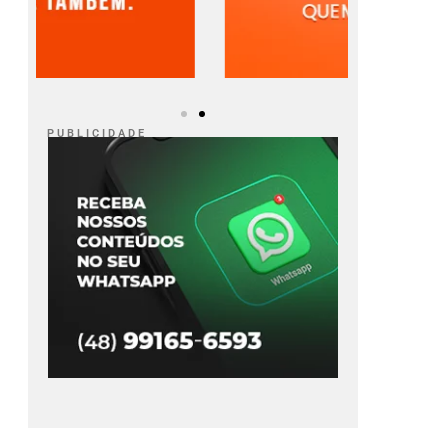
P U B L I C I D A D E