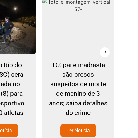
o Rio do
TO: pai e madrasta
(SC) será
são presos
ad
itada no
suspeitos de morte
an
(8) para
de menino de 3
mo
esportivo
anos; saiba detalhes
de 
 atletas
do crime
otícia
Ler Notícia