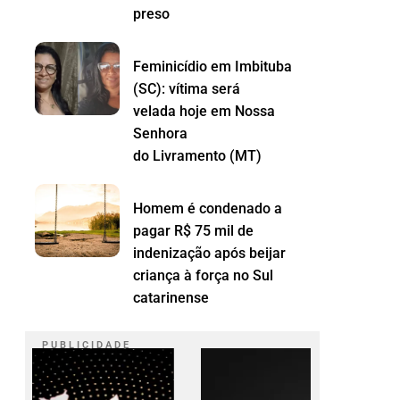
preso
Feminicídio em Imbituba
(SC): vítima será
velada hoje em Nossa
Senhora
do Livramento (MT)
Homem é condenado a
pagar R$ 75 mil de
indenização após beijar
criança à força no Sul
catarinense
P U B L I C I D A D E