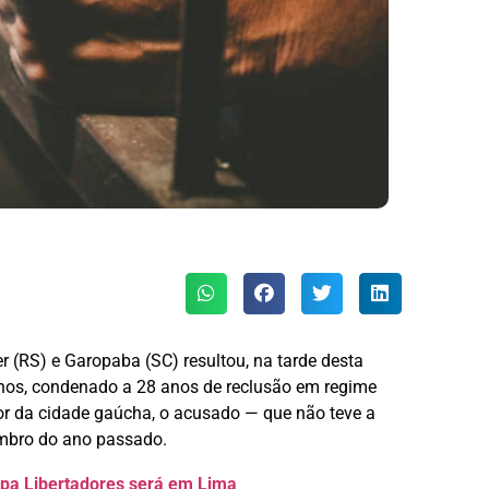
r (RS) e Garopaba (SC) resultou, na tarde desta
nos, condenado a 28 anos de reclusão em regime
or da cidade gaúcha, o acusado — que não teve a
embro do ano passado.
opa Libertadores será em Lima