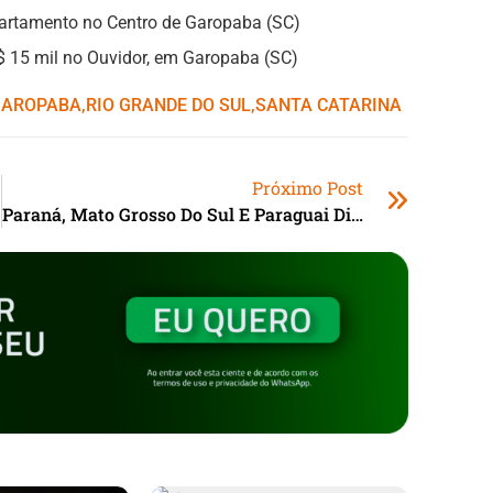
apartamento no Centro de Garopaba (SC)
R$ 15 mil no Ouvidor, em Garopaba (SC)
GAROPABA
,ㅤ
RIO GRANDE DO SUL
,ㅤ
SANTA CATARINA
Próximo Post
Paraná, Mato Grosso Do Sul E Paraguai Discutem Vigilância Em Saúde Nas Fronteiras