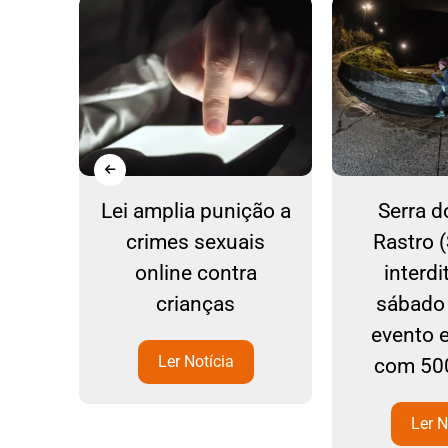
mpo
Lei amplia punição a
Serra d
ina
crimes sexuais
Rastro 
ias
online contra
interd
crianças
sábado 
evento 
Ler Notícia
com 500
Ler N