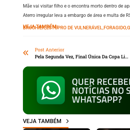
Mãe vai visitar filho e o encontra morto dentro de 
Aterro irregular leva a embargo de área e multa de 
VEJA TAMBÉM:
BROCHIER
,ㅤ
ESTUPRO DE VULNERÁVEL
,ㅤ
FORAGIDO
,ㅤ
Post Anterior
Pela Segunda Vez, Final Única Da Copa Libertadores Será Em Lima
VEJA TAMBÉM