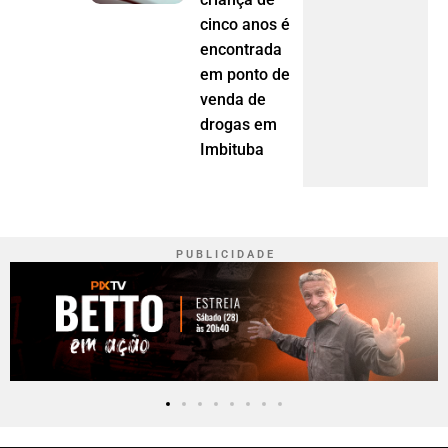
cinco anos é
encontrada
em ponto de
venda de
drogas em
Imbituba
P U B L I C I D A D E