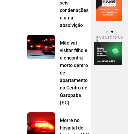
seis
condenações
e uma
absolvição
P U B L I C I D A D
E
Mãe vai
visitar filho e
o encontra
morto dentro
de
apartamento
no Centro de
Garopaba
(SC)
Morre no
hospital de