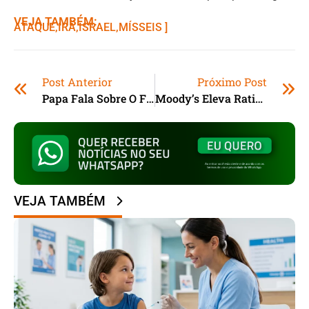
VEJA TAMBÉM:
ATAQUE
,ㅤ
IRÃ
,ㅤ
ISRAEL
,ㅤ
MÍSSEIS ]
Post Anterior
Próximo Post
Papa Fala Sobre O Futuro Da Igreja Católica
Moody’s Eleva Rating Do Brasil
VEJA TAMBÉM