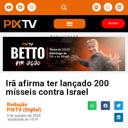
AO VIVO
P U B L I C I D A D E
Irã afirma ter lançado 200
mísseis contra Israel
Redação
PIXTV (Digital)
3 de outubro de 2024
atualizado às 15:41