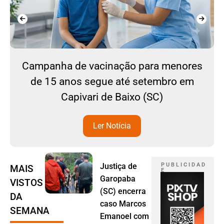
Campanha de vacinação para menores
de 15 anos segue até setembro em
Capivari de Baixo (SC)
Ler Notícia
Justiça de
P U B L I C I D A D
MAIS
E
Garopaba
VISTOS
(SC) encerra
DA
caso Marcos
SEMANA
Emanoel com