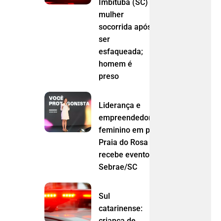
Imbituba (SC)
mulher
socorrida após
ser
esfaqueada;
homem é
preso
Liderança e
empreendedorismo
feminino em pauta:
Praia do Rosa
recebe evento do
Sebrae/SC
Sul
catarinense:
criança de