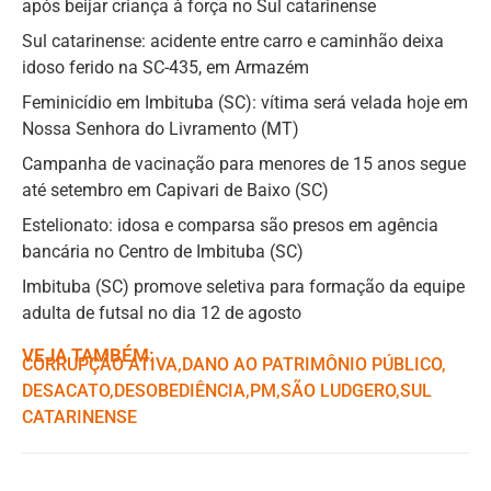
após beijar criança à força no Sul catarinense
Sul catarinense: acidente entre carro e caminhão deixa
idoso ferido na SC-435, em Armazém
Feminicídio em Imbituba (SC): vítima será velada hoje em
Nossa Senhora do Livramento (MT)
Campanha de vacinação para menores de 15 anos segue
até setembro em Capivari de Baixo (SC)
Estelionato: idosa e comparsa são presos em agência
bancária no Centro de Imbituba (SC)
Imbituba (SC) promove seletiva para formação da equipe
adulta de futsal no dia 12 de agosto
VEJA TAMBÉM:
CORRUPÇÃO ATIVA
,ㅤ
DANO AO PATRIMÔNIO PÚBLICO
,ㅤ
DESACATO
,ㅤ
DESOBEDIÊNCIA
,ㅤ
PM
,ㅤ
SÃO LUDGERO
,ㅤ
SUL
CATARINENSE