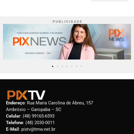
P U B L I C I D A D E
Endereço
: Rua Maria Carolina de Abreu, 157
Ambrósio – Garopaba – SC
Celular
: (48) 99165-6593
Telefone
: (48) 2030-0011
E-Mail
: pixtv@tmw.net.br