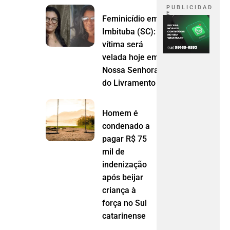
P U B L I C I D A D
E
Feminicídio em
Imbituba (SC):
vítima será
velada hoje em
Nossa Senhora
do Livramento (MT)
Homem é
condenado a
pagar R$ 75
mil de
indenização
após beijar
criança à
força no Sul
catarinense