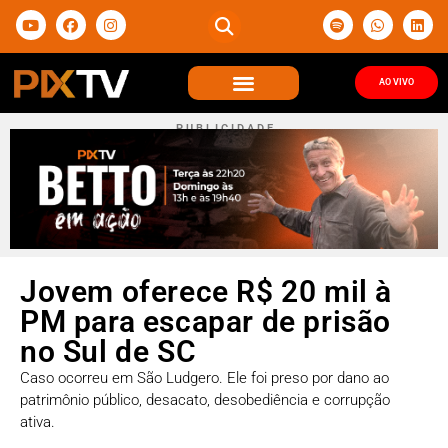
AO VIVO
P U B L I C I D A D E
Jovem oferece R$ 20 mil à
PM para escapar de prisão
no Sul de SC
Caso ocorreu em São Ludgero. Ele foi preso por dano ao
patrimônio público, desacato, desobediência e corrupção
ativa.