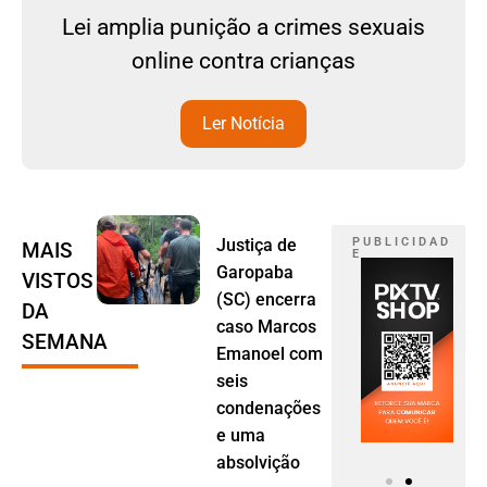
Lei amplia punição a crimes sexuais
online contra crianças
Ler Notícia
Justiça de
P U B L I C I D A D
MAIS
E
Garopaba
VISTOS
(SC) encerra
DA
caso Marcos
SEMANA
Emanoel com
seis
condenações
e uma
absolvição