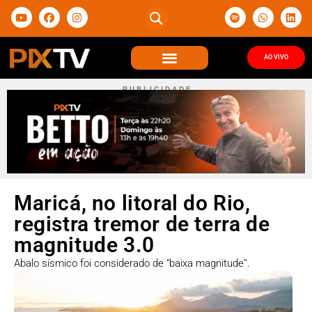
AO VIVO
P U B L I C I D A D E
Maricá, no litoral do Rio,
registra tremor de terra de
magnitude 3.0
Abalo sísmico foi considerado de “baixa magnitude”.