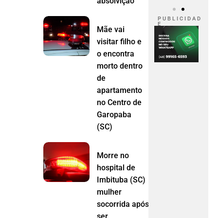
absolvição
P U B L I C I D A D
E
Mãe vai
visitar filho e
o encontra
morto dentro
de
apartamento
no Centro de
Garopaba
(SC)
Morre no
hospital de
Imbituba (SC)
mulher
socorrida após
ser