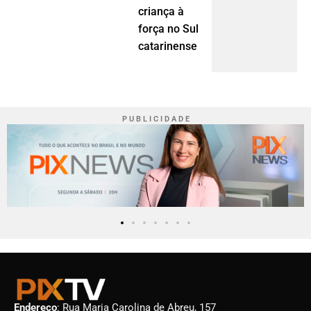
criança à
força no Sul
catarinense
P U B L I C I D A D E
Endereço
: Rua Maria Carolina de Abreu, 157