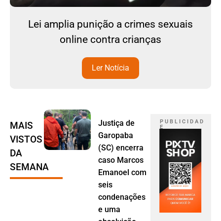
Lei amplia punição a crimes sexuais
online contra crianças
Ler Notícia
Justiça de
P U B L I C I D A D
MAIS
E
Garopaba
VISTOS
(SC) encerra
DA
caso Marcos
SEMANA
Emanoel com
seis
condenações
e uma