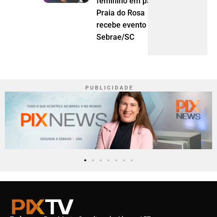
feminino em pauta:
Praia do Rosa
recebe evento do
Sebrae/SC
P U B L I C I D A D E