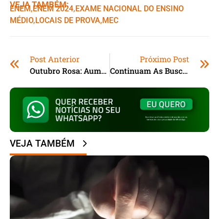
VEJA TAMBÉM:
ENEM
,ㅤ
ENEM 2024
,ㅤ
EXAME NACIONAL DO ENSINO
MÉDIO
,ㅤ
LOCAIS DE PROVA
,ㅤ
MEC
Post Anterior
Próximo Post
Outubro Rosa: Aumento Do Câncer De Mama Entre Mulheres Jovens Preocupa
Continuam As Buscas Por Homem Que Desapareceu Na Praia Da Rosa (SC)
VEJA TAMBÉM