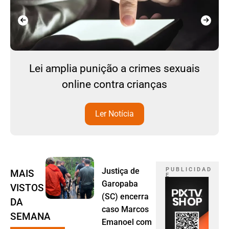
Lei amplia punição a crimes sexuais
online contra crianças
Ler Notícia
Justiça de
P U B L I C I D A D
MAIS
E
Garopaba
VISTOS
(SC) encerra
DA
caso Marcos
SEMANA
Emanoel com