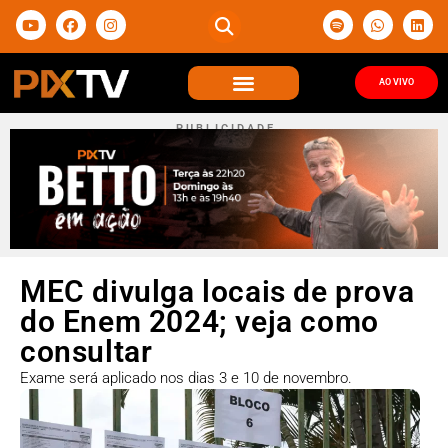
AO VIVO
P U B L I C I D A D E
MEC divulga locais de prova
do Enem 2024; veja como
consultar
Exame será aplicado nos dias 3 e 10 de novembro.