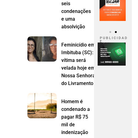
seis
condenações
e uma
absolvição
P U B L I C I D A D
E
Feminicídio em
Imbituba (SC):
vítima será
velada hoje em
Nossa Senhora
do Livramento (MT)
Homem é
condenado a
pagar R$ 75
mil de
indenização