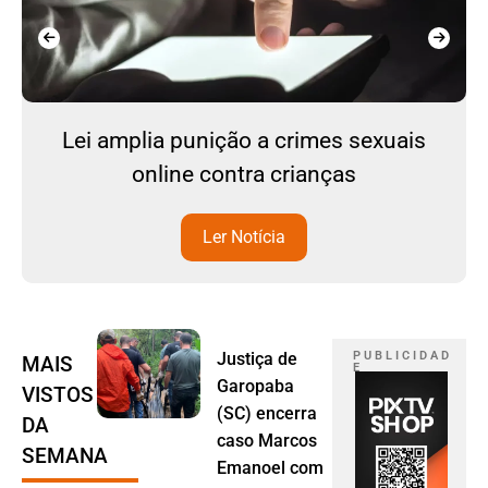
Lei amplia punição a crimes sexuais
online contra crianças
Ler Notícia
Justiça de
P U B L I C I D A D
MAIS
E
Garopaba
VISTOS
(SC) encerra
DA
caso Marcos
SEMANA
Emanoel com