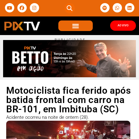
AO VIVO
P U B L I C I D A D E
Motociclista fica ferido após
batida frontal com carro na
BR-101, em Imbituba (SC)
Acidente ocorreu na noite de ontem (28).