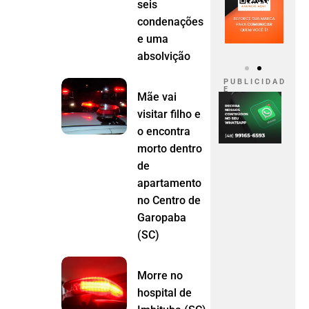
seis
condenações
e uma
absolvição
P U B L I C I D A D
E
Mãe vai
visitar filho e
o encontra
morto dentro
de
apartamento
no Centro de
Garopaba
(SC)
Morre no
hospital de