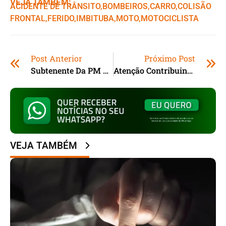
VEJA TAMBÉM:
ACIDENTE DE TRÂNSITO
,ㅤ
BOMBEIROS
,ㅤ
CARRO
,ㅤ
COLISÃO
FRONTAL
,ㅤ
FERIDO
,ㅤ
IMBITUBA
,ㅤ
MOTO
,ㅤ
MOTOCICLISTA
Post Anterior
Próximo Post
Subtenente Da PM Morre Com Tiro De Fuzil Em Ataque De Motoqueiros No RJ; Outros Agentes Ficam Feridos
Atenção Contribuintes! Prazo Para Declarar Imposto De Renda Termina Às 23h59 Desta Sexta-Feira (29)
VEJA TAMBÉM