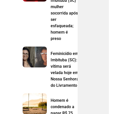
Imbituba (SC)
mulher
socorrida após
ser
esfaqueada;
homem é
preso
Feminicídio em
Imbituba (SC):
vítima será
velada hoje em
Nossa Senhora
do Livramento (MT)
Homem é
condenado a
pagar R$ 75