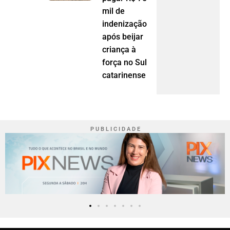
mil de
indenização
após beijar
criança à
força no Sul
catarinense
P U B L I C I D A D E