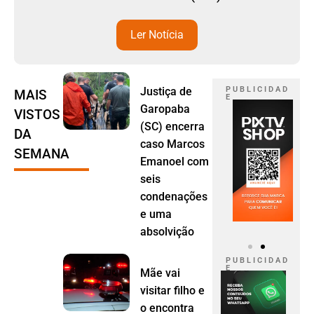
Ler Notícia
Justiça de
P U B L I C I D A D
MAIS
E
Garopaba
VISTOS
(SC) encerra
DA
caso Marcos
SEMANA
Emanoel com
seis
condenações
e uma
absolvição
P U B L I C I D A D
E
Mãe vai
visitar filho e
o encontra