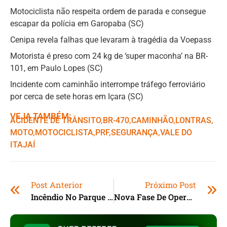
Motociclista não respeita ordem de parada e consegue
escapar da polícia em Garopaba (SC)
Cenipa revela falhas que levaram à tragédia da Voepass
Motorista é preso com 24 kg de ‘super maconha’ na BR-
101, em Paulo Lopes (SC)
Incidente com caminhão interrompe tráfego ferroviário
por cerca de sete horas em Içara (SC)
VEJA TAMBÉM:
ACIDENTE DE TRÂNSITO
,ㅤ
BR-470
,ㅤ
CAMINHÃO
,ㅤ
LONTRAS
,ㅤ
MOTO
,ㅤ
MOTOCICLISTA
,ㅤ
PRF
,ㅤ
SEGURANÇA
,ㅤ
VALE DO
ITAJAÍ
Post Anterior
Próximo Post
Incêndio No Parque De Brasília Entra No 3º Dia
Nova Fase De Operação Mira Grupo Responsável Por Falsos Aluguéis No Litoral Norte De SC