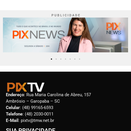
P U B L I C I D A D E
Endereço
: Rua Maria Carolina de Abreu, 157
Ambrósio – Garopaba – SC
Celular
: (48) 99165-6593
Telefone
: (48) 2030-0011
E-Mail
: pixtv@tmw.net.br
SUA PRIVACIDADE