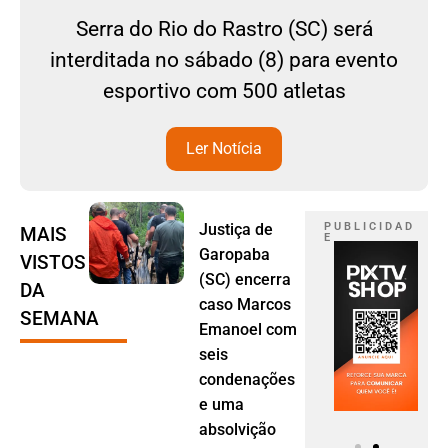
Serra do Rio do Rastro (SC) será
interditada no sábado (8) para evento
esportivo com 500 atletas
Ler Notícia
Justiça de
P U B L I C I D A D
MAIS
E
Garopaba
VISTOS
(SC) encerra
DA
caso Marcos
SEMANA
Emanoel com
seis
condenações
e uma
absolvição