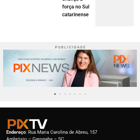
força no Sul
catarinense
P U B L I C I D A D E
Endereço
: Rua Maria Carolina de Abreu, 157
Ambrósio – Garopaba – SC