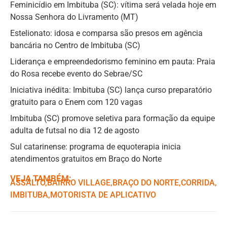
Feminicídio em Imbituba (SC): vítima será velada hoje em
Nossa Senhora do Livramento (MT)
Estelionato: idosa e comparsa são presos em agência
bancária no Centro de Imbituba (SC)
Liderança e empreendedorismo feminino em pauta: Praia
do Rosa recebe evento do Sebrae/SC
Iniciativa inédita: Imbituba (SC) lança curso preparatório
gratuito para o Enem com 120 vagas
Imbituba (SC) promove seletiva para formação da equipe
adulta de futsal no dia 12 de agosto
Sul catarinense: programa de equoterapia inicia
atendimentos gratuitos em Braço do Norte
VEJA TAMBÉM:
ASSALTO
,ㅤ
BAIRRO VILLAGE
,ㅤ
BRAÇO DO NORTE
,ㅤ
CORRIDA
,ㅤ
IMBITUBA
,ㅤ
MOTORISTA DE APLICATIVO