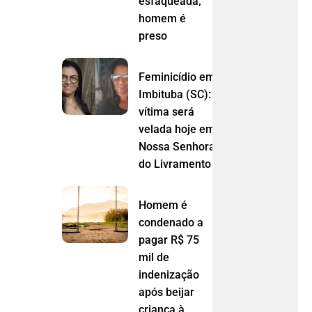
esfaqueada;
homem é
preso
Feminicídio em
Imbituba (SC):
vítima será
velada hoje em
Nossa Senhora
do Livramento (MT)
Homem é
condenado a
pagar R$ 75
mil de
indenização
após beijar
criança à