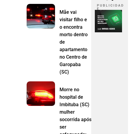
P U B L I C I D A D
E
Mãe vai
visitar filho e
o encontra
morto dentro
de
apartamento
no Centro de
Garopaba
(SC)
Morre no
hospital de
Imbituba (SC)
mulher
socorrida após
ser