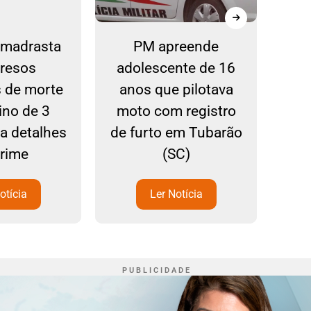
e madrasta
PM apreende
C
presos
adolescente de 16
co
s de morte
anos que pilotava
S
ino de 3
moto com registro
ba detalhes
de furto em Tubarão
crime
(SC)
otícia
Ler Notícia
P U B L I C I D A D E