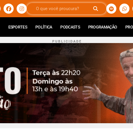
ESPORTES
POLÍTICA
PODCASTS
PROGRAMAÇÃO
PR
P U B L I C I D A D E