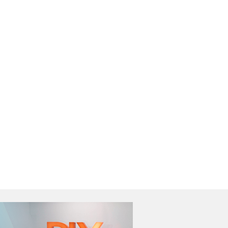
iclone bomba
Tornado atinge
ntinua no Sul e
Pedro Osório
udeste do país
(RS);VÍDEO
Ler Notícia
Ler Notícia