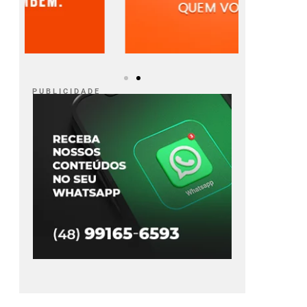
P U B L I C I D A D E