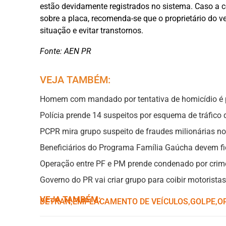
estão devidamente registrados no sistema. Caso a c
sobre a placa, recomenda-se que o proprietário do ve
situação e evitar transtornos.
Fonte: AEN PR
VEJA TAMBÉM:
Homem com mandado por tentativa de homicídio é p
Polícia prende 14 suspeitos por esquema de tráfic
PCPR mira grupo suspeito de fraudes milionárias no
Beneficiários do Programa Família Gaúcha devem fic
Operação entre PF e PM prende condenado por crime
Governo do PR vai criar grupo para coibir motorista
VEJA TAMBÉM:
DETRAN
,ㅤ
EMPLACAMENTO DE VEÍCULOS
,ㅤ
GOLPE
,ㅤ
O