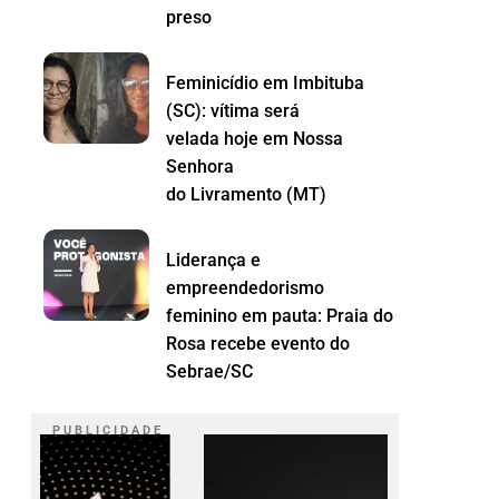
preso
Feminicídio em Imbituba
(SC): vítima será
velada hoje em Nossa
Senhora
do Livramento (MT)
Liderança e
empreendedorismo
feminino em pauta: Praia do
Rosa recebe evento do
Sebrae/SC
P U B L I C I D A D E