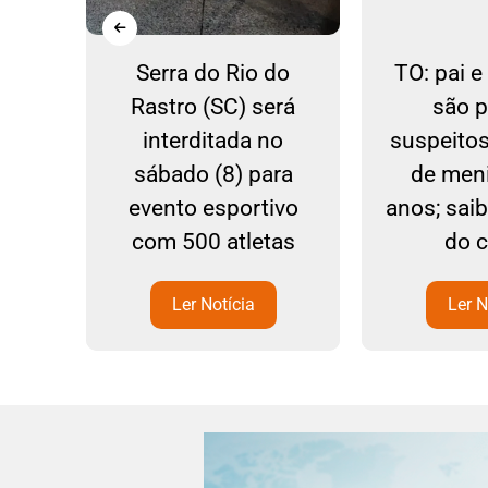
ão a
Serra do Rio do
TO: pai 
is
Rastro (SC) será
são 
a
interditada no
suspeito
sábado (8) para
de men
evento esportivo
anos; sai
com 500 atletas
do 
Ler Notícia
Ler N