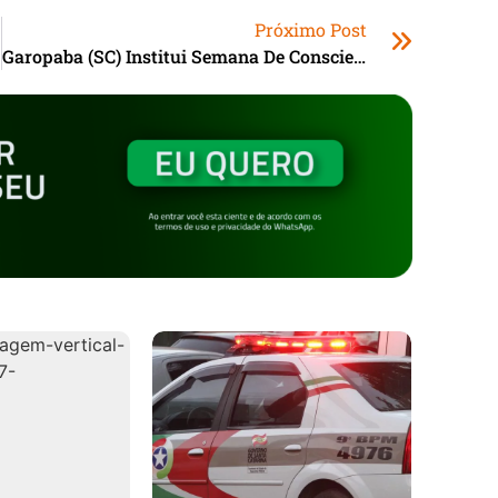
Próximo Post
co
Garopaba (SC) Institui Semana De Conscientização Sobre Transtornos De Aprendizagem