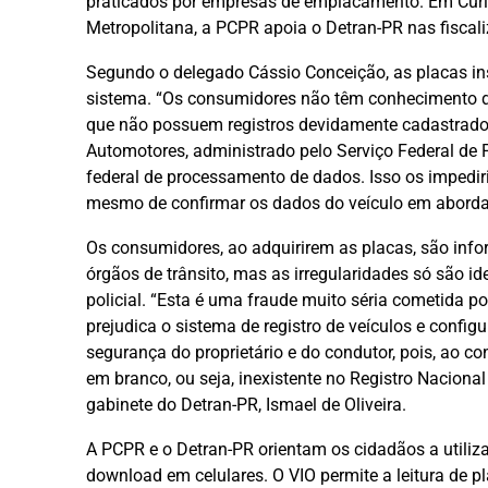
praticados por empresas de emplacamento. Em Curit
Metropolitana, a PCPR apoia o Detran-PR nas fiscal
Segundo o delegado Cássio Conceição, as placas in
sistema. “Os consumidores não têm conhecimento de
que não possuem registros devidamente cadastrados
Automotores, administrado pelo Serviço Federal de
federal de processamento de dados. Isso os impediri
mesmo de confirmar os dados do veículo em abordage
Os consumidores, ao adquirirem as placas, são inf
órgãos de trânsito, mas as irregularidades só são 
policial. “Esta é uma fraude muito séria cometida p
prejudica o sistema de registro de veículos e config
segurança do proprietário e do condutor, pois, ao co
em branco, ou seja, inexistente no Registro Naciona
gabinete do Detran-PR, Ismael de Oliveira.
A PCPR e o Detran-PR orientam os cidadãos a utiliza
download em celulares. O VIO permite a leitura de pl