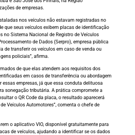
iba e São José dos Pinhais, na Região
izações de empresas.
staladas nos veículos não estavam registradas no
 que seus veículos exibem placas de identificação
 no Sistema Nacional de Registro de Veículos
 Processamento de Dados (Serpro), empresa pública
a de transferir os veículos em caso de venda ou
ns policiais”, afirma.
ormados de que elas atendem aos requisitos dos
identificadas em casos de transferência ou abordagem
or essas empresas, já que essa conduta delituosa
ura sonegação tributária. A prática compromete a
nsultar o QR Code da placa, o resultado aparecerá
l de Veículos Automotores”, comenta o chefe de
rem o aplicativo VIO, disponível gratuitamente para
acas de veículos, ajudando a identificar se os dados