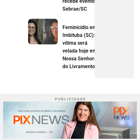
recebe evento do
Sebrae/SC
Feminicídio em
Imbituba (SC):
vítima será
velada hoje em
Nossa Senhora
do Livramento (MT)
P U B L I C I D A D E