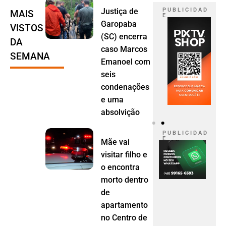
Justiça de
P U B L I C I D A D
MAIS
E
Garopaba
VISTOS
(SC) encerra
DA
caso Marcos
SEMANA
Emanoel com
seis
condenações
e uma
absolvição
P U B L I C I D A D
E
Mãe vai
visitar filho e
o encontra
morto dentro
de
apartamento
no Centro de