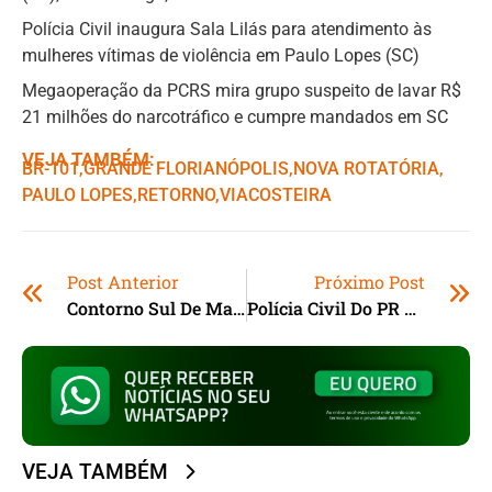
Polícia Civil inaugura Sala Lilás para atendimento às
mulheres vítimas de violência em Paulo Lopes (SC)
Megaoperação da PCRS mira grupo suspeito de lavar R$
21 milhões do narcotráfico e cumpre mandados em SC
VEJA TAMBÉM:
BR-101
,ㅤ
GRANDE FLORIANÓPOLIS
,ㅤ
NOVA ROTATÓRIA
,ㅤ
PAULO LOPES
,ㅤ
RETORNO
,ㅤ
VIACOSTEIRA
Post Anterior
Próximo Post
Contorno Sul De Maringá Será Duplicado Com Investimento De R$ 450 Milhões
Polícia Civil Do PR Cumpre 44 Mandados Contra Grupo Familiar De Tráfico
VEJA TAMBÉM