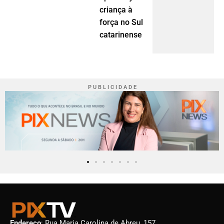
criança à
força no Sul
catarinense
P U B L I C I D A D E
Endereço
: Rua Maria Carolina de Abreu, 157