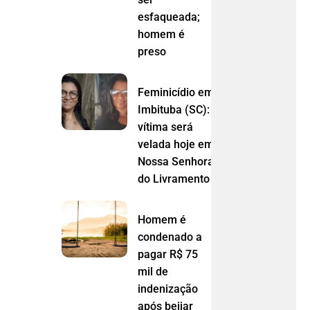
esfaqueada;
homem é
preso
Feminicídio em
Imbituba (SC):
vítima será
velada hoje em
Nossa Senhora
do Livramento (MT)
Homem é
condenado a
pagar R$ 75
mil de
indenização
após beijar