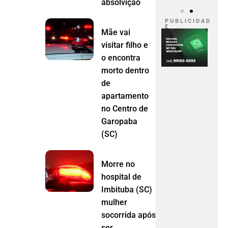
absolvição
P U B L I C I D A D
E
Mãe vai
visitar filho e
o encontra
morto dentro
de
apartamento
no Centro de
Garopaba
(SC)
Morre no
hospital de
Imbituba (SC)
mulher
socorrida após
ser