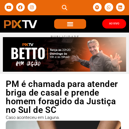
AO VIVO
P U B L I C I D A D E
PM é chamada para atender
briga de casal e prende
homem foragido da Justiça
no Sul de SC
Caso aconteceu em Laguna.