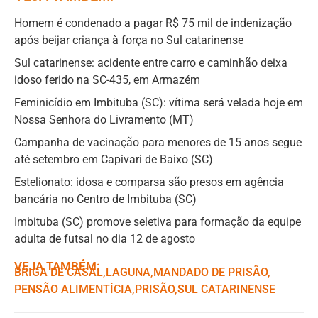
Homem é condenado a pagar R$ 75 mil de indenização
após beijar criança à força no Sul catarinense
Sul catarinense: acidente entre carro e caminhão deixa
idoso ferido na SC-435, em Armazém
Feminicídio em Imbituba (SC): vítima será velada hoje em
Nossa Senhora do Livramento (MT)
Campanha de vacinação para menores de 15 anos segue
até setembro em Capivari de Baixo (SC)
Estelionato: idosa e comparsa são presos em agência
bancária no Centro de Imbituba (SC)
Imbituba (SC) promove seletiva para formação da equipe
adulta de futsal no dia 12 de agosto
VEJA TAMBÉM:
BRIGA DE CASAL
,ㅤ
LAGUNA
,ㅤ
MANDADO DE PRISÃO
,ㅤ
PENSÃO ALIMENTÍCIA
,ㅤ
PRISÃO
,ㅤ
SUL CATARINENSE