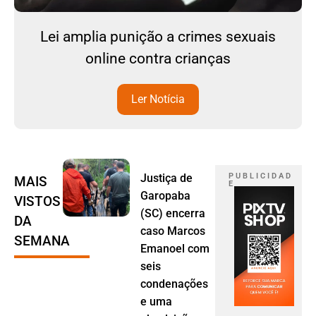
Lei amplia punição a crimes sexuais
online contra crianças
Ler Notícia
Justiça de
P U B L I C I D A D
MAIS
E
Garopaba
VISTOS
(SC) encerra
DA
caso Marcos
SEMANA
Emanoel com
seis
condenações
e uma