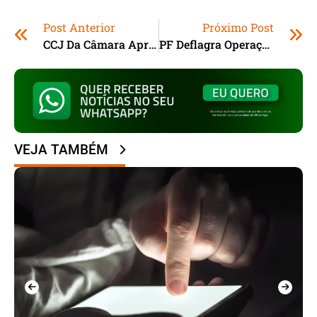
Post Anterior
Próximo Post
CCJ Da Câmara Aprova Projeto Que Extingue A Lei De Alienação Parental Em Vigor Há 12 Anos
PF Deflagra Operação Poditor Contra Vazamento De Fotos Íntimas E Abuso Sexual; Entenda
VEJA TAMBÉM