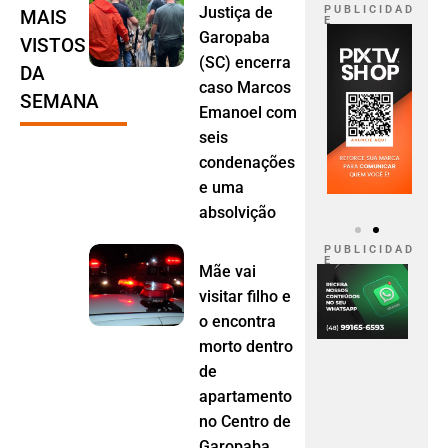
Justiça de
P U B L I C I D A D
MAIS
E
Garopaba
VISTOS
(SC) encerra
DA
caso Marcos
SEMANA
Emanoel com
seis
condenações
e uma
absolvição
P U B L I C I D A D
E
Mãe vai
visitar filho e
o encontra
morto dentro
de
apartamento
no Centro de
Garopaba