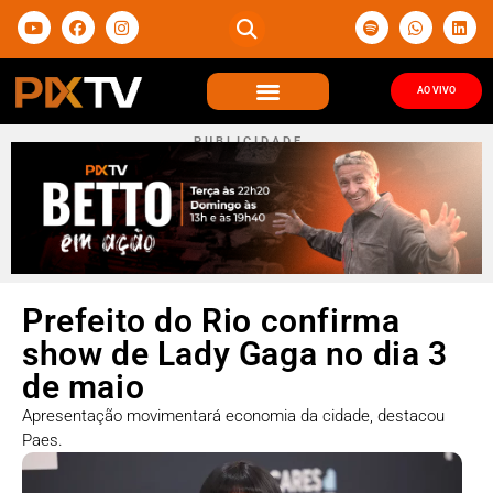
AO VIVO
P U B L I C I D A D E
Prefeito do Rio confirma
show de Lady Gaga no dia 3
de maio
Apresentação movimentará economia da cidade, destacou
Paes.