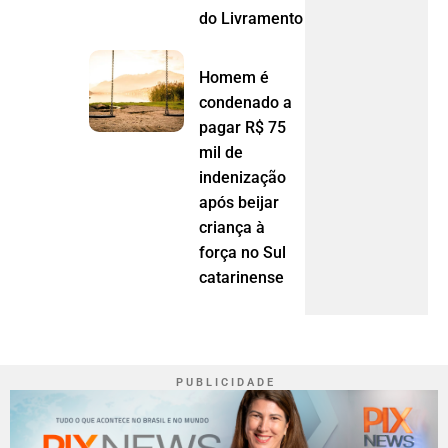
do Livramento (MT)
Homem é
condenado a
pagar R$ 75
mil de
indenização
após beijar
criança à
força no Sul
catarinense
P U B L I C I D A D E