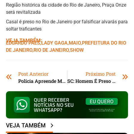
Região histórica da cidade do Rio de Janeiro, Praça Onze
será revitalizada
Casal é preso no Rio de Janeiro por falsificar alvarás para
soltar traficantes
VEJA TAMBÉM:
EDUARDO PAES
,ㅤ
LADY GAGA
,ㅤ
MAIO
,ㅤ
PREFEITURA DO RIO
DE JANEIRO
,ㅤ
RIO DE JANEIRO
,ㅤ
SHOW
Post Anterior
Próximo Post
Polícia Apreende Mais De 100 Mil Reais Em Produtos Irregulares Em Canoas (RS)
SC: Homem É Preso Por Posse Irregular De Arma Em Imbituba
VEJA TAMBÉM