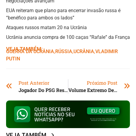
negociações avançam
EUA reiteram que plano para encerrar invasão russa é
“benéfico para ambos os lados”
Ataques russos matam 20 na Ucrânia
Ucrânia anuncia compra de 100 caças “Rafale” da França
VEJA TAMBÉM:
GUERRA DA UCRÂNIA
,ㅤ
RÚSSIA
,ㅤ
UCRÂNIA
,ㅤ
VLADIMIR
PUTIN
Post Anterior
Próximo Post
Jogador Do PSG Responde Acusação De Estupro Na França
Volume Extremo De Chuva Deixa Vítimas E Destruição Na Região Da Mata Mineira
VEJA TAMBÉM