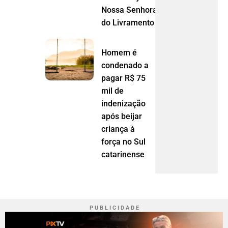
Nossa Senhora
do Livramento (MT)
Homem é
condenado a
pagar R$ 75
mil de
indenização
após beijar
criança à
força no Sul
catarinense
P U B L I C I D A D E