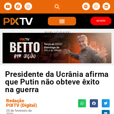
AO VIVO
P U B L I C I D A D E
Presidente da Ucrânia afirma
que Putin não obteve êxito
na guerra
Redação
PIXTV (Digital)
25 de fevereiro de
2026