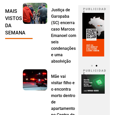
Justiça de
P U B L I C I D A D
MAIS
E
Garopaba
VISTOS
(SC) encerra
DA
caso Marcos
SEMANA
Emanoel com
seis
condenações
e uma
absolvição
P U B L I C I D A D
E
Mãe vai
visitar filho e
o encontra
morto dentro
de
apartamento
no Centro de