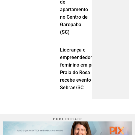
de
apartamento
no Centro de
Garopaba
(SC)
Liderança e
empreendedorismo
feminino em pauta:
Praia do Rosa
recebe evento do
Sebrae/SC
P U B L I C I D A D E