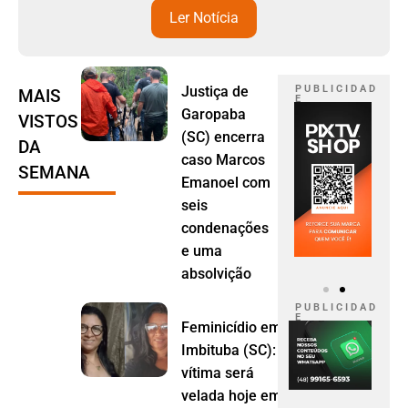
Ler Notícia
Justiça de
P U B L I C I D A D
MAIS
E
Garopaba
VISTOS
(SC) encerra
DA
caso Marcos
SEMANA
Emanoel com
seis
condenações
e uma
absolvição
P U B L I C I D A D
E
Feminicídio em
Imbituba (SC):
vítima será
velada hoje em