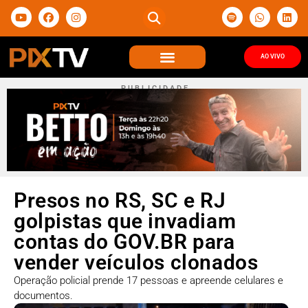
AO VIVO
P U B L I C I D A D E
Presos no RS, SC e RJ
golpistas que invadiam
contas do GOV.BR para
vender veículos clonados
Operação policial prende 17 pessoas e apreende celulares e
documentos.