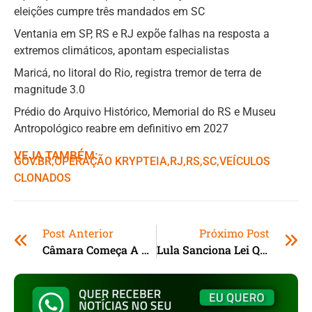
eleições cumpre três mandados em SC
Ventania em SP, RS e RJ expõe falhas na resposta a
extremos climáticos, apontam especialistas
Maricá, no litoral do Rio, registra tremor de terra de
magnitude 3.0
Prédio do Arquivo Histórico, Memorial do RS e Museu
Antropológico reabre em definitivo em 2027
VEJA TAMBÉM:
GOV.BR
,ㅤ
OPERAÇÃO KRYPTEIA
,ㅤ
RJ
,ㅤ
RS
,ㅤ
SC
,ㅤ
VEÍCULOS
CLONADOS
Post Anterior
Próximo Post
Câmara Começa A Discutir Isenção Do Imposto De Renda Para Quem Ganha Até R$ 5 Mil
Lula Sanciona Lei Que Obriga Cirurgia De Lábio Leporino No SUS