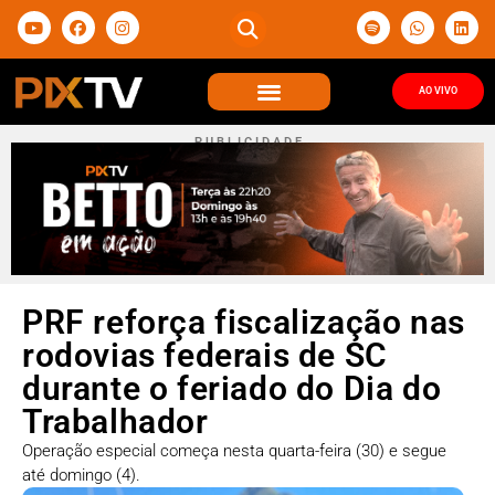
AO VIVO
P U B L I C I D A D E
PRF reforça fiscalização nas
rodovias federais de SC
durante o feriado do Dia do
Trabalhador
Operação especial começa nesta quarta-feira (30) e segue
até domingo (4).