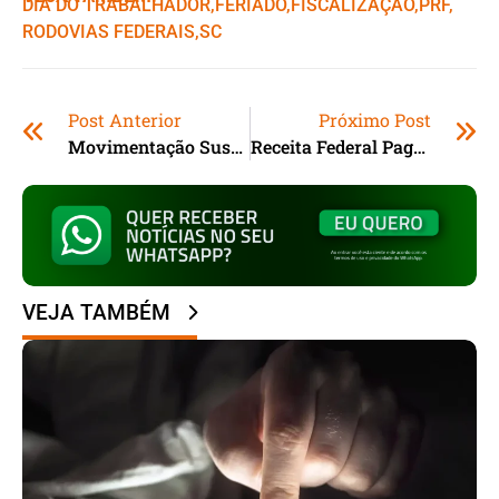
DIA DO TRABALHADOR
,ㅤ
FERIADO
,ㅤ
FISCALIZAÇÃO
,ㅤ
PRF
,ㅤ
RODOVIAS FEDERAIS
,ㅤ
SC
Post Anterior
Próximo Post
Movimentação Suspeita Em Agência Da Caixa Mobiliza Polícia No Centro De Laguna (SC)
Receita Federal Paga Nesta Quarta-Feira Lote Da Malha Fina Do Imposto De Renda
VEJA TAMBÉM