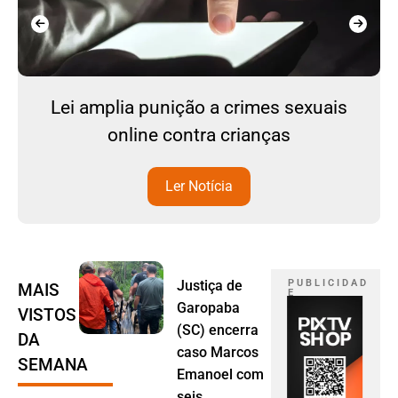
Lei amplia punição a crimes sexuais
online contra crianças
Ler Notícia
Justiça de
P U B L I C I D A D
MAIS
E
Garopaba
VISTOS
(SC) encerra
DA
caso Marcos
SEMANA
Emanoel com
seis