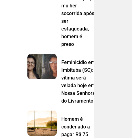
mulher
socorrida após
ser
esfaqueada;
homem é
preso
Feminicídio em
Imbituba (SC):
vítima será
velada hoje em
Nossa Senhora
do Livramento (MT)
Homem é
condenado a
pagar R$ 75