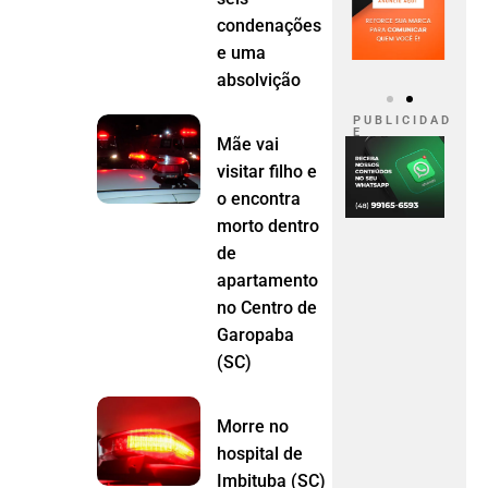
condenações
e uma
absolvição
P U B L I C I D A D
E
Mãe vai
visitar filho e
o encontra
morto dentro
de
apartamento
no Centro de
Garopaba
(SC)
Morre no
hospital de
Imbituba (SC)