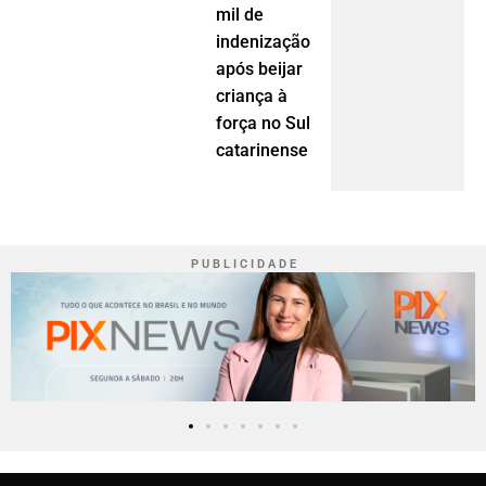
mil de
indenização
após beijar
criança à
força no Sul
catarinense
P U B L I C I D A D E