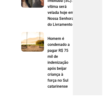
Imbituba (SC):
vítima será
velada hoje em
Nossa Senhora
do Livramento (MT)
Homem é
condenado a
pagar R$ 75
mil de
indenização
após beijar
criança à
força no Sul
catarinense