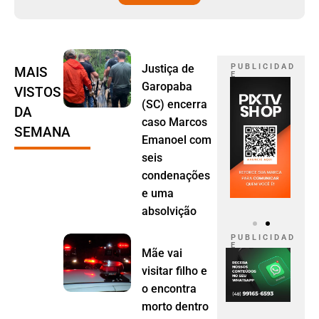
Justiça de
P U B L I C I D A D
MAIS
E
Garopaba
VISTOS
(SC) encerra
DA
caso Marcos
SEMANA
Emanoel com
seis
condenações
e uma
absolvição
P U B L I C I D A D
E
Mãe vai
visitar filho e
o encontra
morto dentro