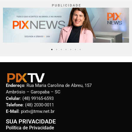
P U B L I C I D A D E
Endereço
: Rua Maria Carolina de Abreu, 157
Ambrósio – Garopaba – SC
Celular
: (48) 99165-6593
Telefone
: (48) 2030-0011
E-Mail
: pixtv@tmw.net.br
SUA PRIVACIDADE
Política de Privacidade