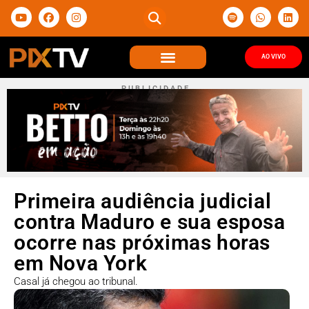
AO VIVO
P U B L I C I D A D E
Primeira audiência judicial
contra Maduro e sua esposa
ocorre nas próximas horas
em Nova York
Casal já chegou ao tribunal.