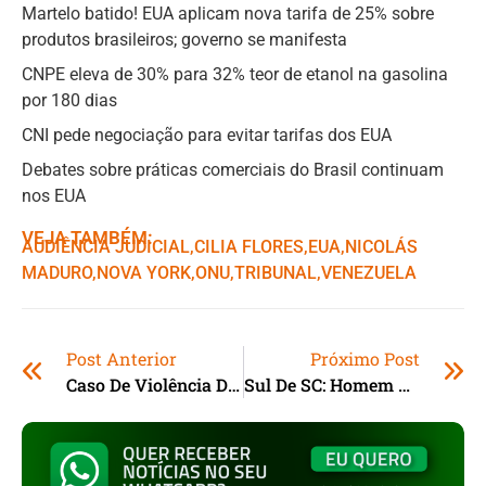
Martelo batido! EUA aplicam nova tarifa de 25% sobre
produtos brasileiros; governo se manifesta
CNPE eleva de 30% para 32% teor de etanol na gasolina
por 180 dias
CNI pede negociação para evitar tarifas dos EUA
Debates sobre práticas comerciais do Brasil continuam
nos EUA
VEJA TAMBÉM:
AUDIÊNCIA JUDICIAL
,ㅤ
CILIA FLORES
,ㅤ
EUA
,ㅤ
NICOLÁS
MADURO
,ㅤ
NOVA YORK
,ㅤ
ONU
,ㅤ
TRIBUNAL
,ㅤ
VENEZUELA
Post Anterior
Próximo Post
Caso De Violência Doméstica Faz PM De Tubarão (SC) Apreender Arma, 168 Munições E Drogas
Sul De SC: Homem Em Regime Aberto É Pego Traficando E Tenta Subornar PMs Para Não Ser Preso