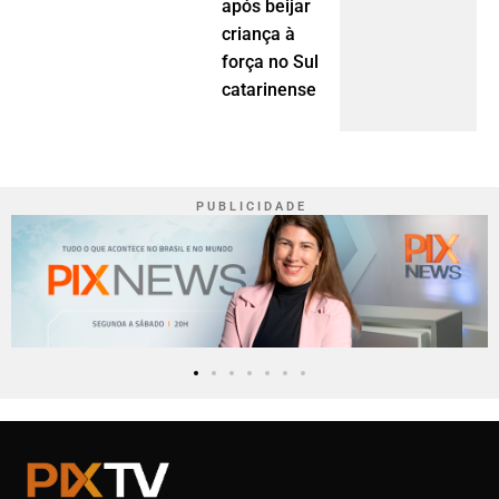
após beijar
criança à
força no Sul
catarinense
P U B L I C I D A D E