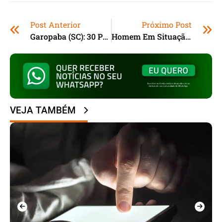
Post Anterior
Próximo Post
Garopaba (SC): 30 Pacientes Recebem Moldagem Para Próteses Dentárias
Homem Em Situação De Rua É Preso Em Floripa Por Atacar Duas Mulheres
VEJA TAMBÉM