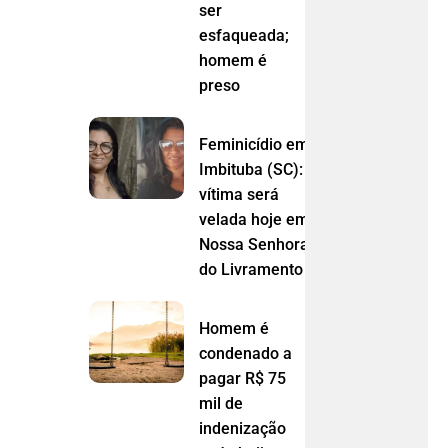
ser
esfaqueada;
homem é
preso
Feminicídio em
Imbituba (SC):
vítima será
velada hoje em
Nossa Senhora
do Livramento (MT)
Homem é
condenado a
pagar R$ 75
mil de
indenização