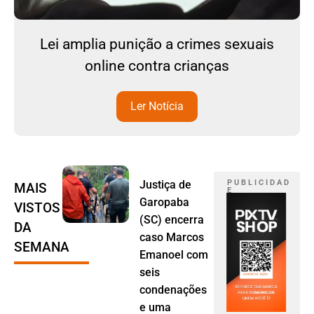
Lei amplia punição a crimes sexuais
online contra crianças
Ler Notícia
Justiça de
P U B L I C I D A D
MAIS
E
Garopaba
VISTOS
(SC) encerra
DA
caso Marcos
SEMANA
Emanoel com
seis
condenações
e uma