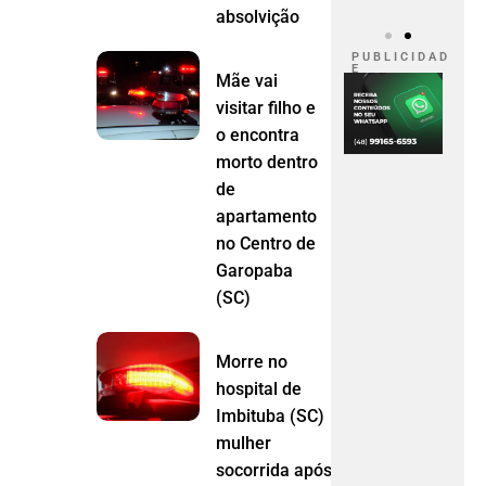
absolvição
P U B L I C I D A D
E
Mãe vai
visitar filho e
o encontra
morto dentro
de
apartamento
no Centro de
Garopaba
(SC)
Morre no
hospital de
Imbituba (SC)
mulher
socorrida após