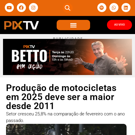
AO VIVO
P U B L I C I D A D E
Produção de motocicletas
em 2025 deve ser a maior
desde 2011
Setor cresceu 25,8% na comparação de fevereiro com o ano
passado.