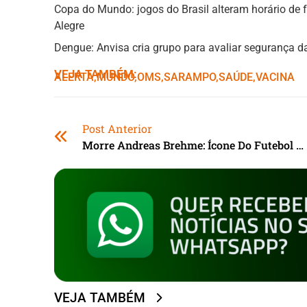
Copa do Mundo: jogos do Brasil alteram horário de
Alegre
Dengue: Anvisa cria grupo para avaliar segurança d
VEJA TAMBÉM:
ALERTA
,ㅤ
MUNDO
,ㅤ
OMS
,ㅤ
SARAMPO
,ㅤ
SAÚDE
,ㅤ
VACINA
Post Anterior
Morre Andreas Brehme: Ícone Do Futebol Alemão
VEJA TAMBÉM