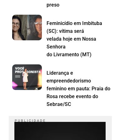
preso
Feminicídio em Imbituba
(SC): vítima será
velada hoje em Nossa
Senhora
do Livramento (MT)
Liderança e
empreendedorismo
feminino em pauta: Praia do
Rosa recebe evento do
Sebrae/SC
P U B L I C I D A D E