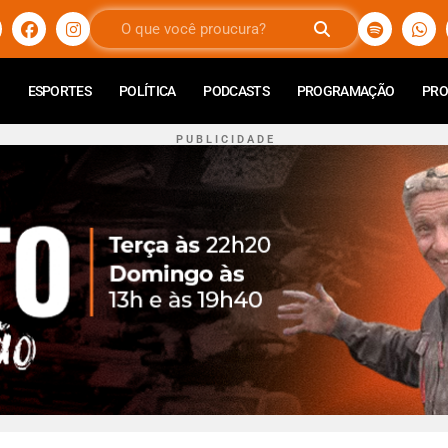
ESPORTES
POLÍTICA
PODCASTS
PROGRAMAÇÃO
PR
P U B L I C I D A D E