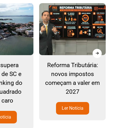
a supera
Reforma Tributária:
PF
 de SC e
novos impostos
sus
anking do
começam a valer em
ata
quadrado
2027
 caro
Ler Notícia
otícia