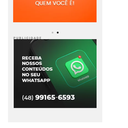
P U B L I C I D A D E
 investiga grupo
Crise diplomática:
peito de planejar
Brasil pede saída do
ques durante as
embaixador da
eleições
Argentina
Ler Notícia
Ler Notícia