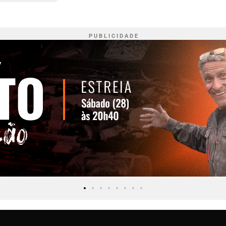
P U B L I C I D A D E