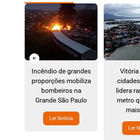
uase
Incêndio de grandes
Vitóri
ína
proporções mobiliza
cidades
em
bombeiros na
lidera r
aná
Grande São Paulo
metro 
mais
Ler Notícia
Ler N