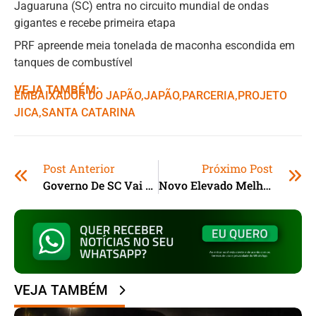
Jaguaruna (SC) entra no circuito mundial de ondas
gigantes e recebe primeira etapa
PRF apreende meia tonelada de maconha escondida em
tanques de combustível
VEJA TAMBÉM:
EMBAIXADOR DO JAPÃO
,ㅤ
JAPÃO
,ㅤ
PARCERIA
,ㅤ
PROJETO
JICA
,ㅤ
SANTA CATARINA
Post Anterior
Próximo Post
Governo De SC Vai Ampliar Rede De Centros De Inovação
Novo Elevado Melhora Trânsito E Acessos Em Chapecó (SC)
VEJA TAMBÉM