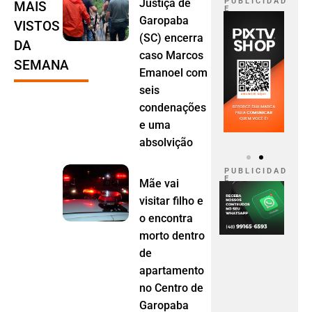
Justiça de
P U B L I C I D A D
MAIS
E
Garopaba
VISTOS
(SC) encerra
DA
caso Marcos
SEMANA
Emanoel com
seis
condenações
e uma
absolvição
P U B L I C I D A D
E
Mãe vai
visitar filho e
o encontra
morto dentro
de
apartamento
no Centro de
Garopaba