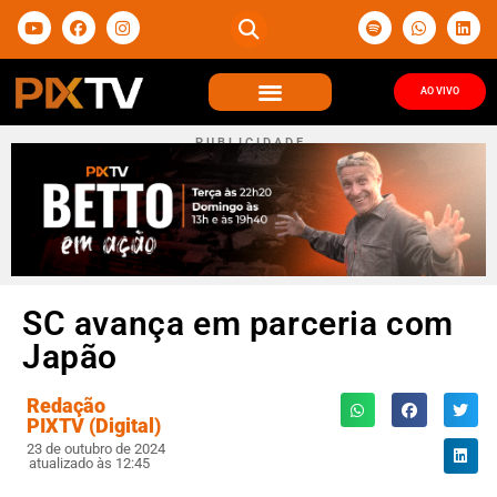
AO VIVO
P U B L I C I D A D E
SC avança em parceria com
Japão
Redação
PIXTV (Digital)
23 de outubro de 2024
atualizado às 12:45