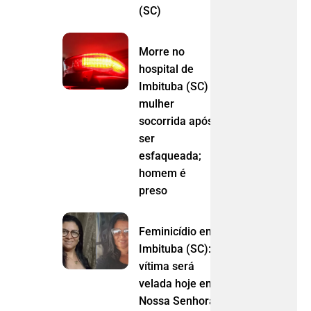
(SC)
Morre no
hospital de
Imbituba (SC)
mulher
socorrida após
ser
esfaqueada;
homem é
preso
Feminicídio em
Imbituba (SC):
vítima será
velada hoje em
Nossa Senhora