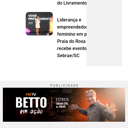
do Livramento (MT)
Liderança e
empreendedorismo
feminino em pauta:
Praia do Rosa
recebe evento do
Sebrae/SC
P U B L I C I D A D E