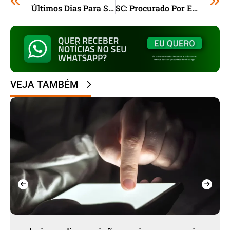
Últimos Dias Para Se Inscrever No Festival Santa Catarina Canta
SC: Procurado Por Estupro De Vulnerável, Homem De 59 Anos É Preso Na BR-101, Em Laguna
VEJA TAMBÉM