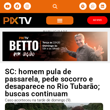
AO VIVO
P U B L I C I D A D E
SC: homem pula de
passarela, pede socorro e
desaparece no Rio Tubarão;
buscas continuam
Caso aconteceu na tarde de domingo (9).