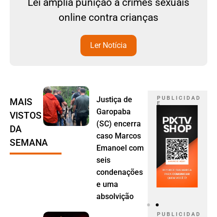
Lei amplia punição a crimes sexuais
online contra crianças
Ler Notícia
Justiça de
P U B L I C I D A D
MAIS
E
Garopaba
VISTOS
(SC) encerra
DA
caso Marcos
SEMANA
Emanoel com
seis
condenações
e uma
absolvição
P U B L I C I D A D