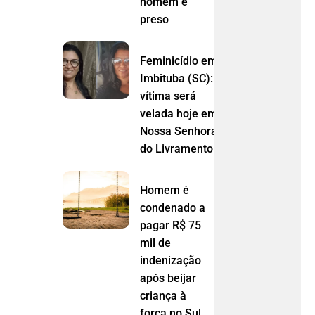
homem é
preso
Feminicídio em
Imbituba (SC):
vítima será
velada hoje em
Nossa Senhora
do Livramento (MT)
Homem é
condenado a
pagar R$ 75
mil de
indenização
após beijar
criança à
força no Sul