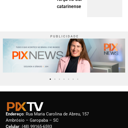
catarinense
P U B L I C I D A D E
Endereço
: Rua Maria Carolina de Abreu, 157
Ambrósio – Garopaba – SC
Celular
: (48) 99165-6593