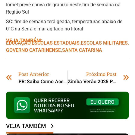
Inmet prevê chuva de granizo neste fim de semana na
Região Sul
SC: fim de semana terá geada, temperaturas abaixo de
0°C na Serra e mar agitado no litoral
VEJA TAMBÉM:
EDUCAÇÃO
,ㅤ
ESCOLAS ESTADUAIS
,ㅤ
ESCOLAS MILITARES
,ㅤ
GOVERNO CATARINENSE
,ㅤ
SANTA CATARINA
Post Anterior
Próximo Post
PR: Saiba Como Acessar Subsídio De R$ 20 Mil Para Entrada Da Casa Própria
Zimba Verão 2025 Promete Agitar As Praias De Imbituba (SC)
VEJA TAMBÉM