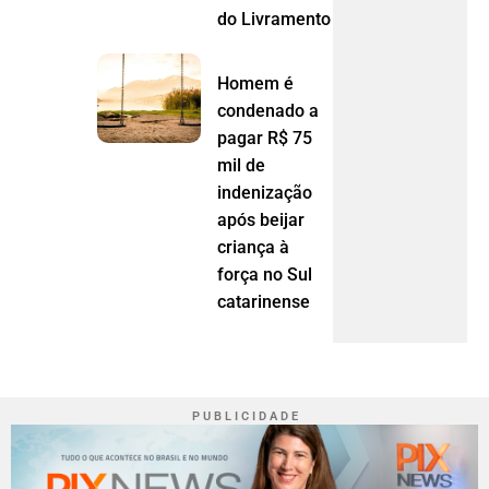
do Livramento (MT)
Homem é
condenado a
pagar R$ 75
mil de
indenização
após beijar
criança à
força no Sul
catarinense
P U B L I C I D A D E