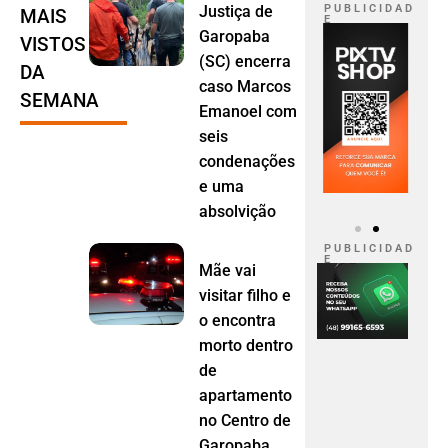
Justiça de
P U B L I C I D A D
MAIS
E
Garopaba
VISTOS
(SC) encerra
DA
caso Marcos
SEMANA
Emanoel com
seis
condenações
e uma
absolvição
P U B L I C I D A D
E
Mãe vai
visitar filho e
o encontra
morto dentro
de
apartamento
no Centro de
Garopaba