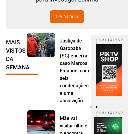
Ler Notícia
Justiça de
P U B L I C I D A D
MAIS
E
Garopaba
VISTOS
(SC) encerra
DA
caso Marcos
SEMANA
Emanoel com
seis
condenações
e uma
absolvição
P U B L I C I D A D
E
Mãe vai
visitar filho e
o encontra