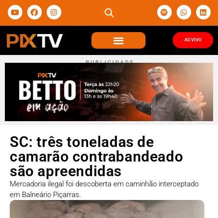
AO VIVO
P U B L I C I D A D E
SC: três toneladas de
camarão contrabandeado
são apreendidas
Mercadoria ilegal foi descoberta em caminhão interceptado
em Balneário Piçarras.