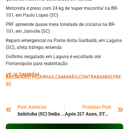
Motorista é preso com 24 kg de ‘super maconha’ na BR-
101, em Paulo Lopes (SC)
PRF apreende quase meia tonelada de cocaína na BR-
101, em Joinville (SC)
Reparo emergencial na Ponte Anita Garibaldi, em Laguna
(SC), afeta tráfego; entenda
Golfinho resgatado em Laguna é escoltado até
Florianópolis para reabilitação
VEJA TAMBÉM:
BALNEÁRIO PIÇARRAS
,ㅤ
CAMARÃO
,ㅤ
CONTRABANDO
,ㅤ
PRF
,ㅤ
SC
Post Anterior
Próximo Post
Imbituba (SC) Sedia O “Ibiraquera Paddle Challenge – Desafio Dos Remos”
Após 217 Anos, STM Empossa Primeira Mulher Na Presidência