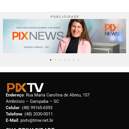
P U B L I C I D A D E
Endereço
: Rua Maria Carolina de Abreu, 157
Ambrósio – Garopaba – SC
Celular
: (48) 99165-6593
Telefone
: (48) 2030-0011
E-Mail
: pixtv@tmw.net.br