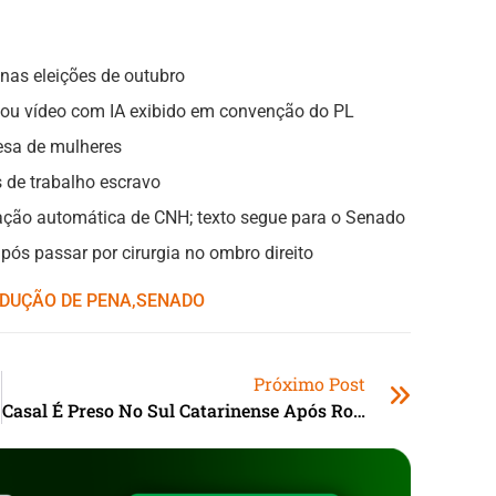
nas eleições de outubro
zou vídeo com IA exibido em convenção do PL
esa de mulheres
 de trabalho escravo
ção automática de CNH; texto segue para o Senado
pós passar por cirurgia no ombro direito
DUÇÃO DE PENA
,ㅤ
SENADO
Próximo Post
Casal É Preso No Sul Catarinense Após Roubo De Automóvel E Tentativa De Golpe Em Pedágio