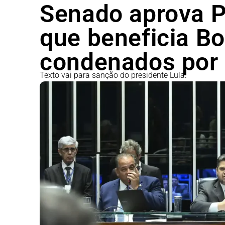
Senado aprova P
que beneficia Bo
condenados por 
Texto vai para sanção do presidente Lula.