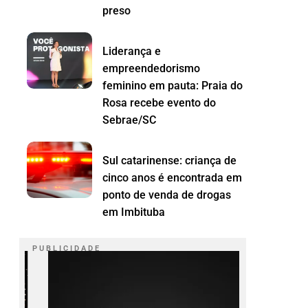
preso
Liderança e
empreendedorismo
feminino em pauta: Praia do
Rosa recebe evento do
Sebrae/SC
Sul catarinense: criança de
cinco anos é encontrada em
ponto de venda de drogas
em Imbituba
P U B L I C I D A D E