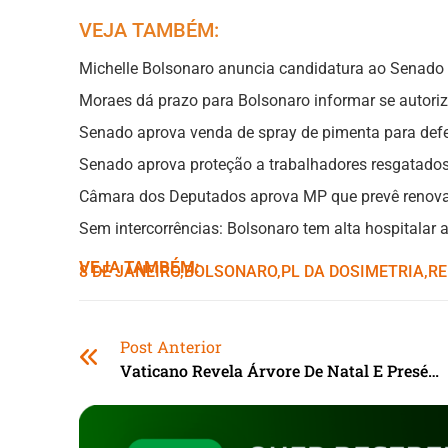
VEJA TAMBÉM:
Michelle Bolsonaro anuncia candidatura ao Senado 
Moraes dá prazo para Bolsonaro informar se autori
Senado aprova venda de spray de pimenta para def
Senado aprova proteção a trabalhadores resgatados
Câmara dos Deputados aprova MP que prevê renova
Sem intercorrências: Bolsonaro tem alta hospitalar a
VEJA TAMBÉM:
8 DE JANEIRO
,ㅤ
BOLSONARO
,ㅤ
PL DA DOSIMETRIA
,ㅤ
RE
Post Anterior
Vaticano Revela Árvore De Natal E Presépio Na Praça São Pedro