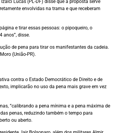
zalci Lucas (PL-DF) disse que a proposta serve
retamente envolvidas na trama e que receberam
ágina e tirar essas pessoas: o pipoqueiro, o
4 anos”, disse.
ução de pena para tirar os manifestantes da cadeia.
 Moro (União-PR).
tiva contra o Estado Democrático de Direito e de
xto, implicarão no uso da pena mais grave em vez
enas, “calibrando a pena mínima e a pena máxima de
o das penas, reduzindo também o tempo para
erto ou aberto.
esidente Jair Bolsonaro, além dos militares Almir