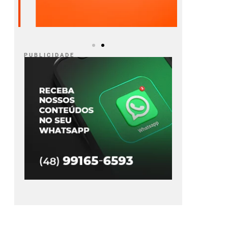
P U B L I C I D A D E