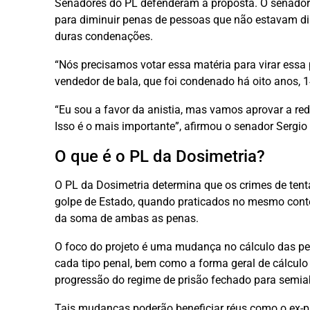
Senadores do PL defenderam a proposta. O senador I
para diminuir penas de pessoas que não estavam di
duras condenações.
“Nós precisamos votar essa matéria para virar essa p
vendedor de bala, que foi condenado há oito anos, 1
“Eu sou a favor da anistia, mas vamos aprovar a red
Isso é o mais importante”, afirmou o senador Sergio
O que é o PL da Dosimetria?
O PL da Dosimetria determina que os crimes de tenta
golpe de Estado, quando praticados no mesmo conte
da soma de ambas as penas.
O foco do projeto é uma mudança no cálculo das p
cada tipo penal, bem como a forma geral de cálcul
progressão do regime de prisão fechado para semiab
Tais mudanças poderão beneficiar réus como o ex-pr