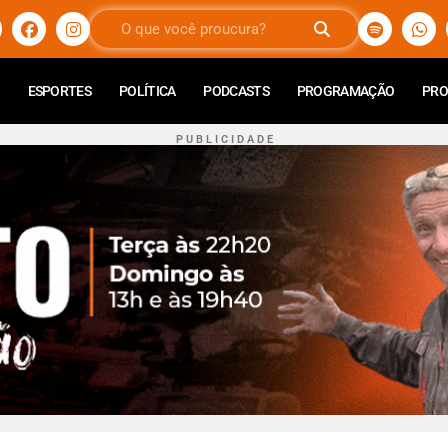
ESPORTES
POLÍTICA
PODCASTS
PROGRAMAÇÃO
PR
P U B L I C I D A D E