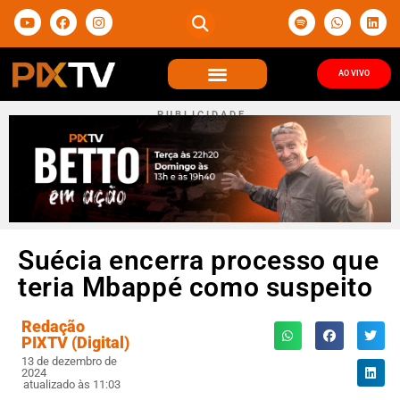
AO VIVO
P U B L I C I D A D E
Suécia encerra processo que
teria Mbappé como suspeito
Redação
PIXTV (Digital)
13 de dezembro de
2024
atualizado às 11:03