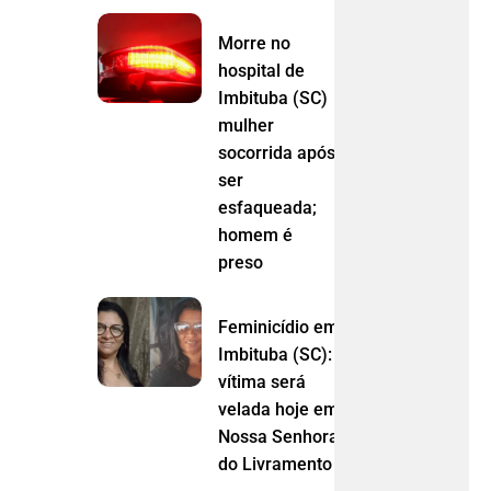
Morre no
hospital de
Imbituba (SC)
mulher
socorrida após
ser
esfaqueada;
homem é
preso
Feminicídio em
Imbituba (SC):
vítima será
velada hoje em
Nossa Senhora
do Livramento (MT)