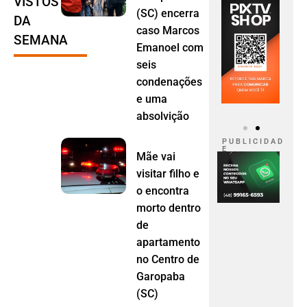
VISTOS
(SC) encerra
DA
caso Marcos
SEMANA
Emanoel com
seis
condenações
e uma
absolvição
P U B L I C I D A D
E
Mãe vai
visitar filho e
o encontra
morto dentro
de
apartamento
no Centro de
Garopaba
(SC)