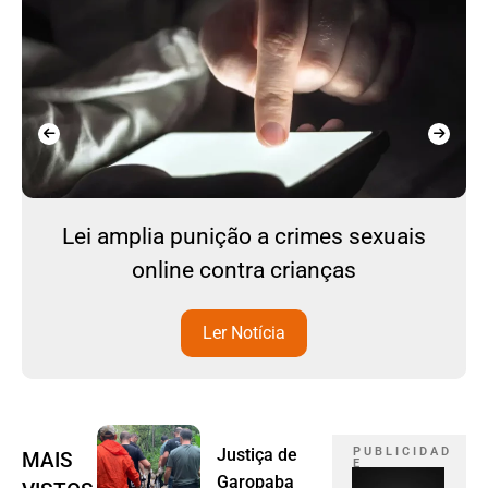
Lei amplia punição a crimes sexuais
online contra crianças
Ler Notícia
Justiça de
P U B L I C I D A D
MAIS
E
Garopaba