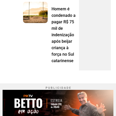
Homem é
condenado a
pagar R$ 75
mil de
indenização
após beijar
criança à
força no Sul
catarinense
P U B L I C I D A D E