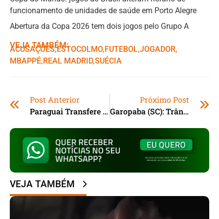
funcionamento de unidades de saúde em Porto Alegre
Abertura da Copa 2026 tem dois jogos pelo Grupo A
VEJA TAMBÉM:
ACUSAÇÕES
,ㅤ
ESTOCOLMO
,ㅤ
FUTEBOL
,ㅤ
JOGADOR
,ㅤ
MBAPPÉ
,ㅤ
REAL MADRID
,ㅤ
SUÉCIA
Post Anterior
Próximo Post
Paraguai Transfere Embaixada Para Jerusalém
Garopaba (SC): Trânsito Da Praia Da Barra Terá Alterações
VEJA TAMBÉM