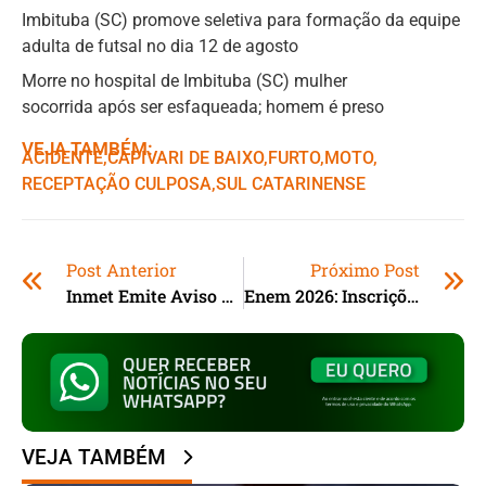
Imbituba (SC) promove seletiva para formação da equipe
adulta de futsal no dia 12 de agosto
Morre no hospital de Imbituba (SC) mulher
socorrida após ser esfaqueada; homem é preso
VEJA TAMBÉM:
ACIDENTE
,ㅤ
CAPIVARI DE BAIXO
,ㅤ
FURTO
,ㅤ
MOTO
,ㅤ
RECEPTAÇÃO CULPOSA
,ㅤ
SUL CATARINENSE
Post Anterior
Próximo Post
Inmet Emite Aviso Amarelo Para Queda De Temperatura Em SC, PR E Mais Dez Estados
Enem 2026: Inscrições Estão Abertas Até Hoje (5) Na Página Do Participante
VEJA TAMBÉM