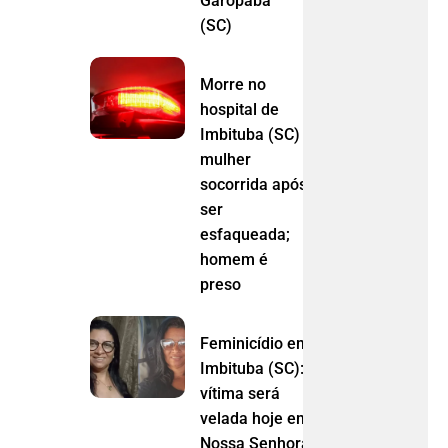
Garopaba
(SC)
Morre no
hospital de
Imbituba (SC)
mulher
socorrida após
ser
esfaqueada;
homem é
preso
Feminicídio em
Imbituba (SC):
vítima será
velada hoje em
Nossa Senhora