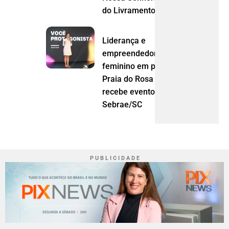
do Livramento (MT)
Liderança e
empreendedorismo
feminino em pauta:
Praia do Rosa
recebe evento do
Sebrae/SC
P U B L I C I D A D E