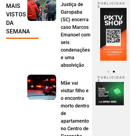
Justiça de
P U B L I C I D A D
MAIS
E
Garopaba
VISTOS
(SC) encerra
DA
caso Marcos
SEMANA
Emanoel com
seis
condenações
e uma
absolvição
P U B L I C I D A D
E
Mãe vai
visitar filho e
o encontra
morto dentro
de
apartamento
no Centro de