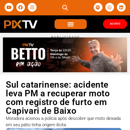
AO VIVO
P U B L I C I D A D E
Sul catarinense: acidente
leva PM a recuperar moto
com registro de furto em
Capivari de Baixo
Moradora acionou a polícia após descobrir que moto deixada
em seu pátio tinha origem ilícita.