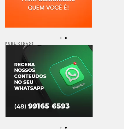
P U B L I C I D A D E