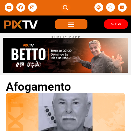
AO VIVO
P U B L I C I D A D E
Afogamento