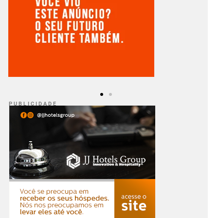
P U B L I C I D A D E