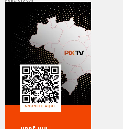
P U B L I C I D A D E