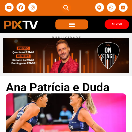
AO VIVO
P U B L I C I D A D E
Ana Patrícia e Duda