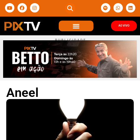
AO VIVO
P U B L I C I D A D E
Aneel