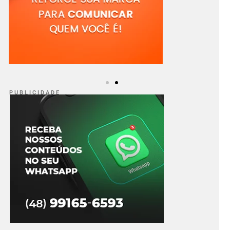
P U B L I C I D A D E